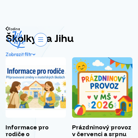
Přejít na obsah
Rodina
Školky na Jihu
Otevřít navigaci
Zobrazit filtr
Informace pro
Prázdninový provoz
rodiče o
v červenci a srpnu