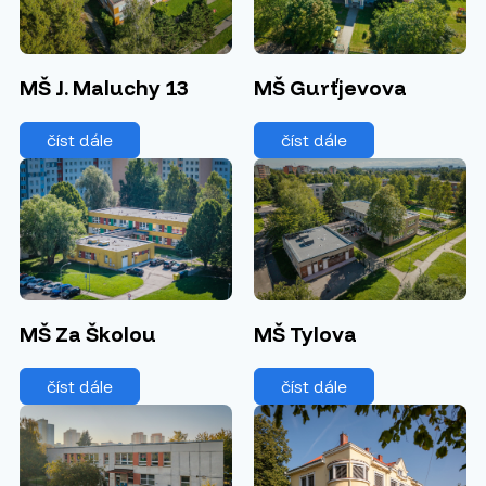
MŠ J. Maluchy 13
MŠ Gurťjevova
číst dále
číst dále
MŠ Za Školou
MŠ Tylova
číst dále
číst dále