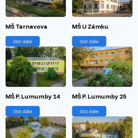
MŠ U Zámku
MŠ Tarnavova
číst dále
číst dále
MŠ P. Lumumby 14
MŠ P. Lumumby 25
číst dále
číst dále