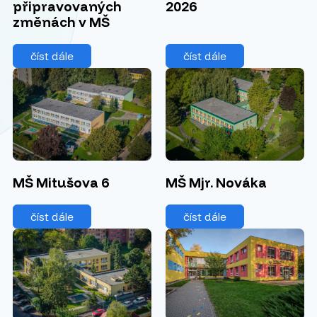
připravovaných
2026
změnách v MŠ
číst dále
číst dále
MŠ Mitušova 6
MŠ Mjr. Nováka
číst dále
číst dále