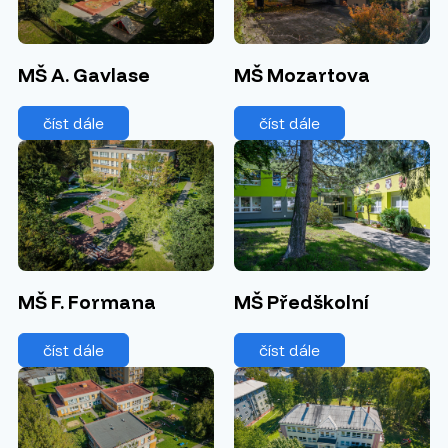
MŠ A. Gavlase
MŠ Mozartova
číst dále
číst dále
MŠ Předškolní
MŠ F. Formana
číst dále
číst dále