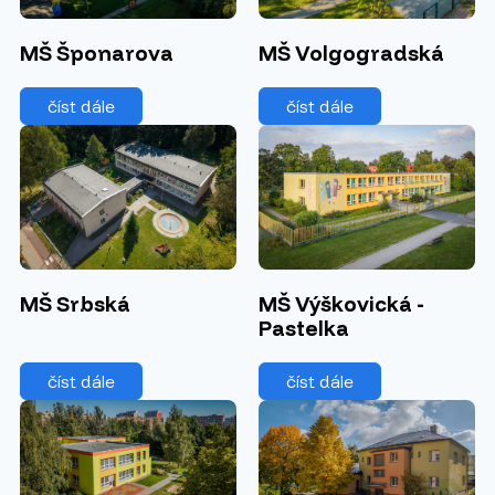
MŠ Šponarova
MŠ Volgogradská
číst dále
číst dále
MŠ Srbská
MŠ Výškovická -
Pastelka
číst dále
číst dále