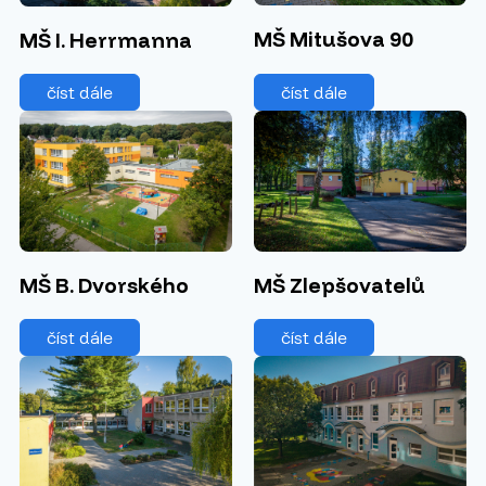
MŠ Mitušova 90
MŠ I. Herrmanna
číst dále
číst dále
MŠ Zlepšovatelů
MŠ B. Dvorského
číst dále
číst dále