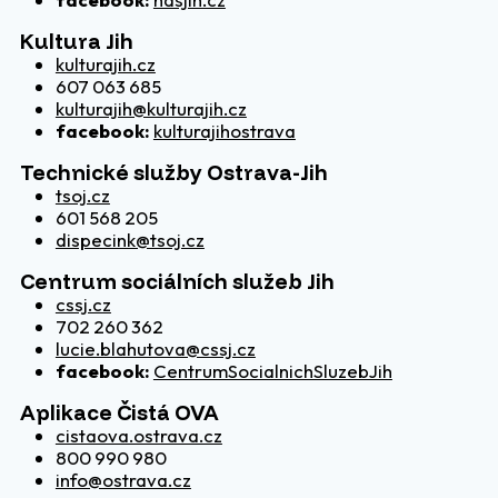
Kultura Jih
kulturajih.cz
607 063 685
kulturajih@kulturajih.cz
facebook:
kulturajihostrava
Technické služby Ostrava-Jih
tsoj.cz
601 568 205
dispecink@tsoj.cz
Centrum sociálních služeb Jih
cssj.cz
702 260 362
lucie.blahutova@cssj.cz
facebook:
CentrumSocialnichSluzebJih
Aplikace Čistá OVA
cistaova.ostrava.cz
800 990 980
info@ostrava.cz