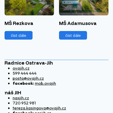
MŠ Rezkova
MŠ Adamusova
číst dále
číst dále
Radnice Ostrava-Jih
ovajih.cz
599 444 444
posta@ovajih.cz
facebook:
mob.ovajih
náš JIH
nasjih.cz
720 952 981
tereza.kasingova@ovajih.cz
facebook:
nasjih.cz