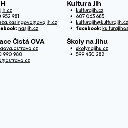
IH
Kultura Jih
jih.cz
kulturajih.cz
 952 981
607 063 685
eza.kasingova@ovajih.cz
kulturajih@kulturajih.c
cebook:
nasjih.cz
facebook:
kulturajiho
kace Čistá OVA
Školy na Jihu
taova.ostrava.cz
skolynajihu.cz
0 990 980
599 430 282
o@ostrava.cz