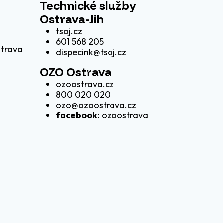
Technické služby
Ostrava-Jih
tsoj.cz
z
601 568 205
strava
dispecink@tsoj.cz
OZO Ostrava
ozoostrava.cz
800 020 020
ozo@ozoostrava.cz
facebook:
ozoostrava