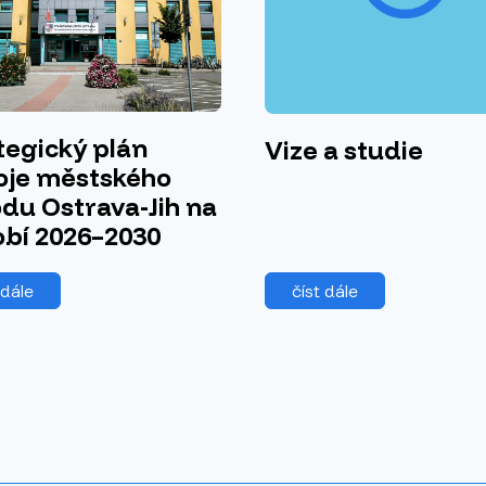
tegický plán
Vize a studie
oje městského
du Ostrava-Jih na
bí 2026–2030
 dále
číst dále