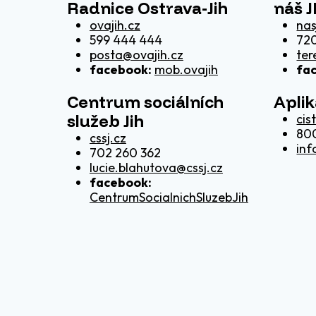
Radnice Ostrava-Jih
náš J
ovajih.cz
nas
599 444 444
720
posta@ovajih.cz
ter
facebook:
mob.ovajih
fa
Centrum sociálních
Apli
služeb Jih
cis
80
cssj.cz
inf
702 260 362
lucie.blahutova@cssj.cz
facebook:
CentrumSocialnichSluzebJih