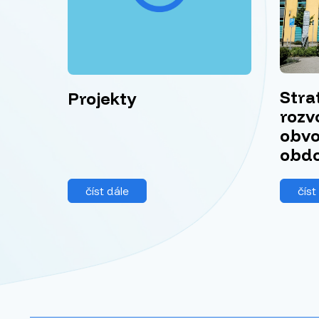
Stra
Projekty
rozv
obvo
obdo
číst dále
číst