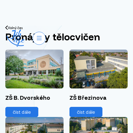
Přejít na obsah
Volný čas
Pronájmy tělocvičen
Otevřít navigaci
ZŠ B. Dvorského
ZŠ Březinova
číst dále
číst dále