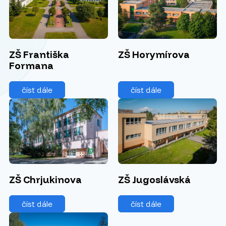
ZŠ Františka
ZŠ Horymírova
Formana
číst dále
číst dále
ZŠ Chrjukinova
ZŠ Jugoslávská
číst dále
číst dále