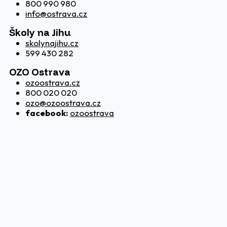
800 990 980
info@ostrava.cz
Školy na Jihu
skolynajihu.cz
599 430 282
OZO Ostrava
ozoostrava.cz
800 020 020
ozo@ozoostrava.cz
facebook:
ozoostrava