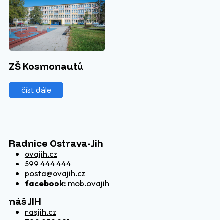
ZŠ Kosmonautů
číst dále
Radnice Ostrava-Jih
ovajih.cz
599 444 444
posta@ovajih.cz
facebook:
mob.ovajih
náš JIH
nasjih.cz