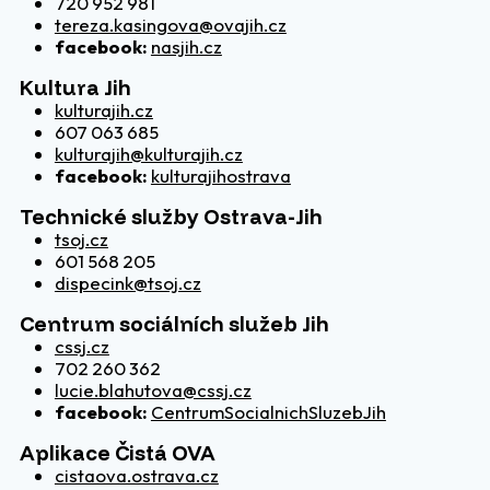
720 952 981
tereza.kasingova@ovajih.cz
facebook:
nasjih.cz
Kultura Jih
kulturajih.cz
607 063 685
kulturajih@kulturajih.cz
facebook:
kulturajihostrava
Technické služby Ostrava-Jih
tsoj.cz
601 568 205
dispecink@tsoj.cz
Centrum sociálních služeb Jih
cssj.cz
702 260 362
lucie.blahutova@cssj.cz
facebook:
CentrumSocialnichSluzebJih
Aplikace Čistá OVA
cistaova.ostrava.cz