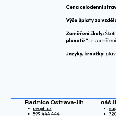
Cena celodenní strav
Výše úplaty za vzděl
Zaměření školy:
Škol
planetě
“
se zaměření
Jazyky, kroužky:
plavá
Radnice Ostrava-Jih
náš J
ovajih.cz
nas
599 444 444
720