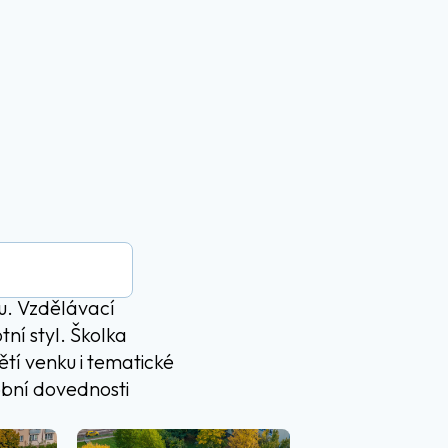
du. Vzdělávací
ní styl. Školka
tí venku i tematické
obní dovednosti