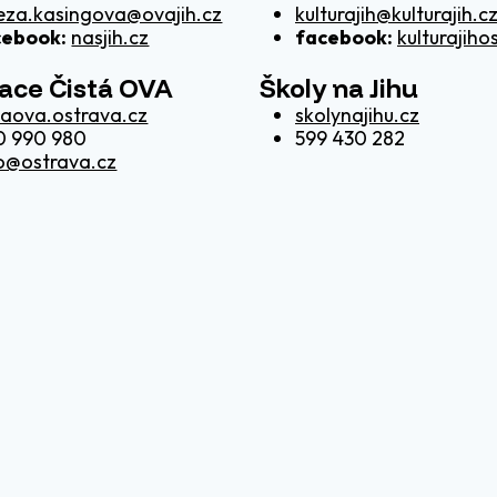
eza.kasingova@ovajih.cz
kulturajih@kulturajih.c
cebook:
nasjih.cz
facebook:
kulturajiho
kace Čistá OVA
Školy na Jihu
taova.ostrava.cz
skolynajihu.cz
0 990 980
599 430 282
o@ostrava.cz