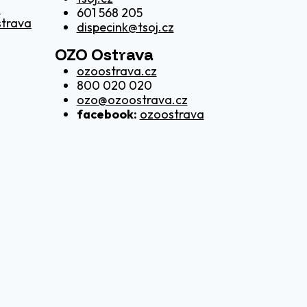
z
601 568 205
strava
dispecink@tsoj.cz
OZO Ostrava
ozoostrava.cz
800 020 020
ozo@ozoostrava.cz
facebook:
ozoostrava