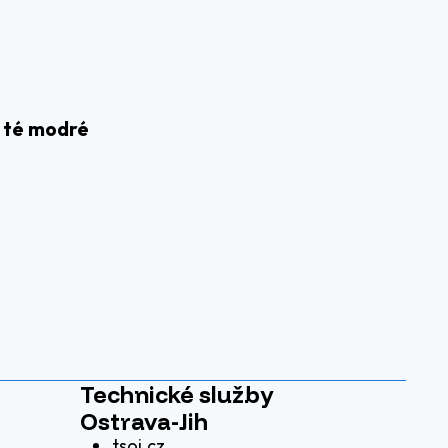
a té modré
Technické služby
Ostrava-Jih
tsoj.cz