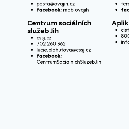
posta@ovajih.cz
ter
facebook:
mob.ovajih
fa
Centrum sociálních
Apli
služeb Jih
cis
80
cssj.cz
inf
702 260 362
lucie.blahutova@cssj.cz
facebook:
CentrumSocialnichSluzebJih