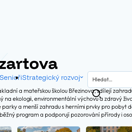
zartova
Vyhledávání
Senioři
Strategický rozvoj
ákladní a mateřskou školou Březinova, sdílejí zahra
Hledat
 na ekologii, environmentální výchovu a zdravý život
 parky a menší zahradu s herními prvky pro pobyt dě
jí běžný program a podporují pozorování přírody i os