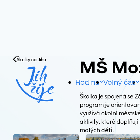
Přejít na obsah
MŠ Mo
Školky na Jihu
Rodina
Volný čas
Školka je spojená se Z
program je orientovaný
využívá okolní městské
aktivity, které doplňu
malých dětí.