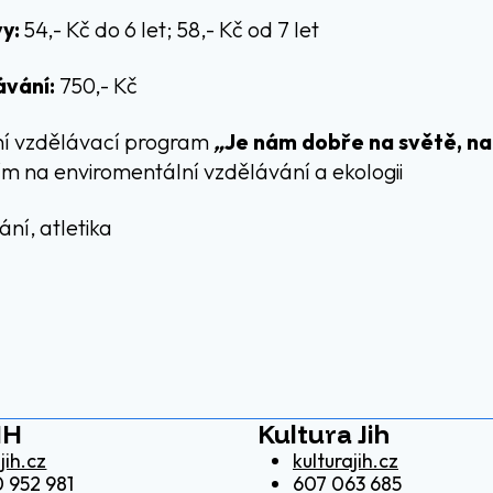
y:
54,- Kč do 6 let; 58,- Kč od 7 let
ávání:
750,- Kč
ní vzdělávací program
„
Je nám dobře na světě, n
m na enviromentální vzdělávání a ekologii
ní, atletika
IH
Kultura Jih
jih.cz
kulturajih.cz
 952 981
607 063 685