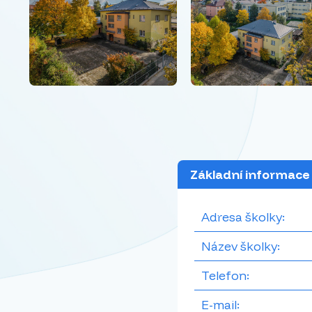
Základní informace
Adresa školky:
Název školky:
Telefon:
E-mail: