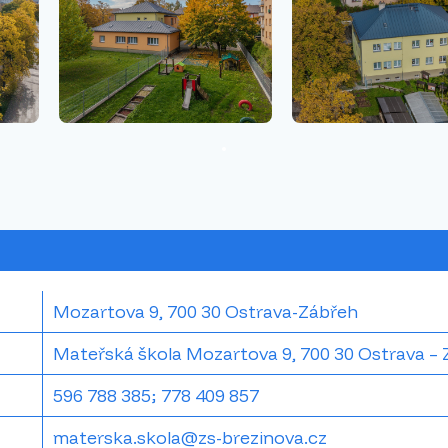
Mozartova 9, 700 30 Ostrava-Zábřeh
Mateřská škola Mozartova 9, 700 30 Ostrava –
596 788 385; 778 409 857
materska.skola@zs-brezinova.cz