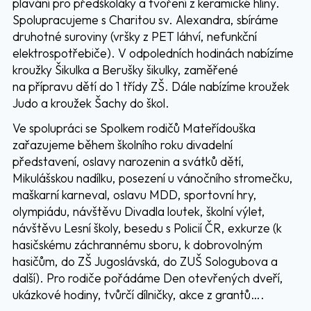
plavání pro předškoláky a tvoření z keramické hlíny.
Spolupracujeme s Charitou sv. Alexandra, sbíráme
druhotné suroviny (vršky z PET láhví, nefunkční
elektrospotřebiče). V odpoledních hodinách nabízíme
kroužky Šikulka a Berušky šikulky, zaměřené
na přípravu dětí do 1 třídy ZŠ. Dále nabízíme kroužek
Judo a kroužek Šachy do škol.
Ve spolupráci se Spolkem rodičů Mateřídouška
zařazujeme během školního roku divadelní
představení, oslavy narozenin a svátků dětí,
Mikulášskou nadílku, posezení u vánočního stromečku,
maškarní karneval, oslavu MDD, sportovní hry,
olympiádu, návštěvu Divadla loutek, školní výlet,
návštěvu Lesní školy, besedu s Policií ČR, exkurze (k
hasičskému záchrannému sboru, k dobrovolným
hasičům, do ZŠ Jugoslávská, do ZUŠ Sologubova a
další). Pro rodiče pořádáme Den otevřených dveří,
ukázkové hodiny, tvůrčí dílničky, akce z grantů….