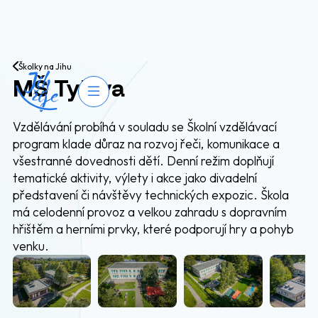
Přejít na obsah
Školky na Jihu
MŠ Tylova
Otevřít navigaci
Vzdělávání probíhá v souladu se Školní vzdělávací
program klade důraz na rozvoj řeči, komunikace a
všestranné dovednosti dětí. Denní režim doplňují
tematické aktivity, výlety i akce jako divadelní
představení či návštěvy technických expozic. Škola
má celodenní provoz a velkou zahradu s dopravním
hřištěm a herními prvky, které podporují hry a pohyb
venku.