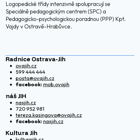
Logopedické třídy intenzivně spolupracují se
Speciálně pedagogickým centrem (SPC) a
Pedagogicko-psychologickou poradnou (PPP) Kpt.
Vajdy v Ostravě-Hrabůvce.
Radnice Ostrava-Jih
ovajih.cz
599 444 444
posta@ovajih.cz
facebook:
mob.ovajih
náš JIH
nasjih.cz
720 952 981
tereza.kasingova@ovajih.cz
facebook:
nasjih.cz
Kultura Jih
kulturajih.cz