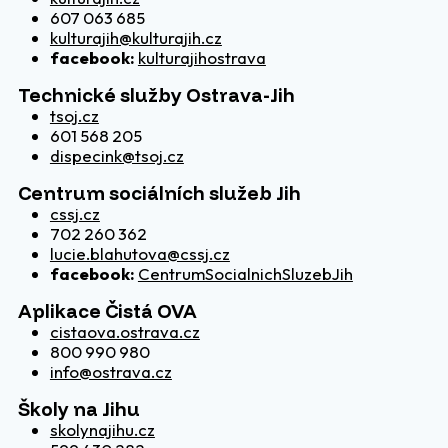
607 063 685
kulturajih@kulturajih.cz
facebook:
kulturajihostrava
Technické služby Ostrava-Jih
tsoj.cz
601 568 205
dispecink@tsoj.cz
Centrum sociálních služeb Jih
cssj.cz
702 260 362
lucie.blahutova@cssj.cz
facebook:
CentrumSocialnichSluzebJih
Aplikace Čistá OVA
cistaova.ostrava.cz
800 990 980
info@ostrava.cz
Školy na Jihu
skolynajihu.cz