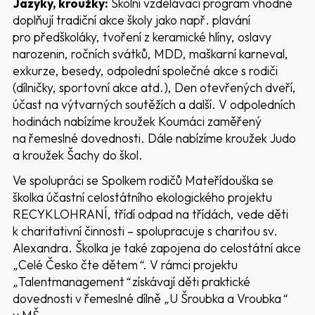
Jazyky, kroužky:
Školní vzdělávací program vhodně
doplňují tradiční akce školy jako např. plavání
pro předškoláky, tvoření z keramické hlíny, oslavy
narozenin, ročních svátků, MDD, maškarní karneval,
exkurze, besedy, odpolední společné akce s rodiči
(dílničky, sportovní akce atd.), Den otevřených dveří,
účast na výtvarných soutěžích a další. V odpoledních
hodinách nabízíme kroužek Koumáci zaměřený
na řemeslné dovednosti. Dále nabízíme kroužek Judo
a kroužek Šachy do škol.
Ve spolupráci se Spolkem rodičů Mateřídouška se
školka účastní celostátního ekologického projektu
RECYKLOHRANÍ, třídí odpad na třídách, vede děti
k charitativní činnosti – spolupracuje s charitou sv.
Alexandra. Školka je také zapojena do celostátní akce
„
Celé Česko čte dětem
“
. V rámci projektu
„
Talentmanagement
“
získávají děti praktické
dovednosti v řemeslné dílně
„
U Šroubka a Vroubka
“