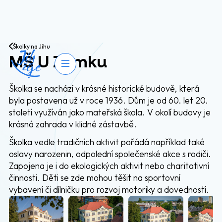
Přejít na obsah
Školky na Jihu
MŠ U Zámku
Otevřít navigaci
Školka se nachází v krásné historické budově, která
byla postavena už v roce 1936. Dům je od 60. let 20.
století využíván jako mateřská škola. V okolí budovy je
krásná zahrada v klidné zástavbě.
Školka vedle tradičních aktivit pořádá například také
oslavy narozenin, odpolední společenské akce s rodiči.
Zapojena je i do ekologických aktivit nebo charitativní
činnosti. Děti se zde mohou těšit na sportovní
vybavení či dílničku pro rozvoj motoriky a dovedností.