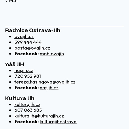
v MŠ.
Radnice Ostrava-Jih
ovajih.cz
599 444 444
posta@ovajih.cz
facebook:
mob.ovajih
náš JIH
nasjih.cz
720 952 981
tereza.kasingova@ovajih.cz
facebook:
nasjih.cz
Kultura Jih
kulturajih.cz
607 063 685
kulturajih@kulturajih.cz
facebook:
kulturajihostrava