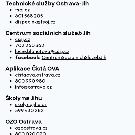
Technické služby Ostrava-Jih
tsoj.cz
601 568 205
dispecink@tsoj.cz
Centrum sociálních služeb Jih
cssj.cz
702 260 362
lucie.blahutova@cssj.cz
facebook:
CentrumSocialnichSluzebJih
Aplikace Čistá OVA
cistaova.ostrava.cz
800 990 980
info@ostrava.cz
Školy na Jihu
skolynajihu.cz
599 430 282
OZO Ostrava
ozoostrava.cz
800 020 020