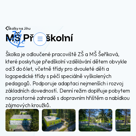
Přejít na obsah
Školky na Jihu
MŠ Předškolní
Otevřít navigaci
Školka je odloučené pracoviště ZŠ a MŠ Šeříková,
které poskytuje předškolní vzdělávání dětem obvykle
od 3 do 6 let, včetně třídy pro dvouleté děti a
logopedické třídy s péčí speciálně vyškolených
pedagogů. Podporuje adaptaci nejmenších i rozvoj
základních dovedností. Denní režim doplňuje pobytem
na prostorné zahradě s dopravním hřištěm a nabídkou
zájmových kroužků.