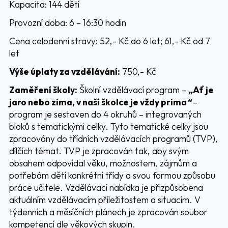
Kapacita: 144 dětí
Provozní doba: 6 – 16:30 hodin
Cena celodenní stravy: 52,- Kč do 6 let; 61,- Kč od 7
let
Výše úplaty za vzdělávání:
750,- Kč
Zaměření školy:
Školní vzdělávací program –
„
Ať je
jaro nebo zima, v naší školce je vždy prima
“
–
program je sestaven do 4 okruhů – integrovaných
bloků s tematickými celky. Tyto tematické celky jsou
zpracovány do třídních vzdělávacích programů (TVP),
dílčích témat. TVP je zpracován tak, aby svým
obsahem odpovídal věku, možnostem, zájmům a
potřebám dětí konkrétní třídy a svou formou způsobu
práce učitele. Vzdělávací nabídka je přizpůsobena
aktuálním vzdělávacím příležitostem a situacím. V
týdenních a měsíčních plánech je zpracován soubor
kompetencí dle věkových skupin.