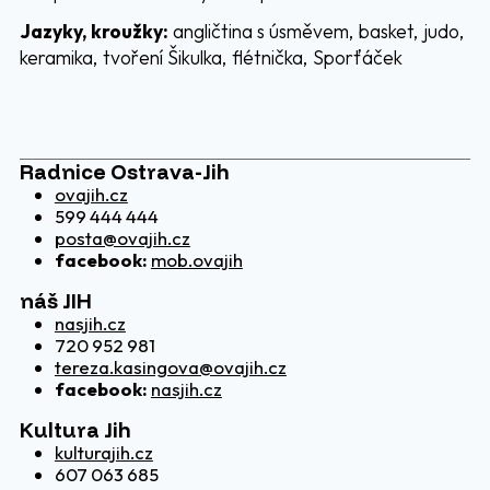
Jazyky, kroužky:
angličtina s úsměvem, basket, judo,
keramika, tvoření Šikulka, flétnička, Sporťáček
Radnice Ostrava-Jih
ovajih.cz
599 444 444
posta@ovajih.cz
facebook:
mob.ovajih
náš JIH
nasjih.cz
720 952 981
tereza.kasingova@ovajih.cz
facebook:
nasjih.cz
Kultura Jih
kulturajih.cz
607 063 685