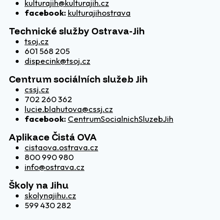
kulturajih@kulturajih.cz
facebook:
kulturajihostrava
Technické služby Ostrava-Jih
tsoj.cz
601 568 205
dispecink@tsoj.cz
Centrum sociálních služeb Jih
cssj.cz
702 260 362
lucie.blahutova@cssj.cz
facebook:
CentrumSocialnichSluzebJih
Aplikace Čistá OVA
cistaova.ostrava.cz
800 990 980
info@ostrava.cz
Školy na Jihu
skolynajihu.cz
599 430 282