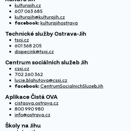
kulturajih.cz
607 063 685
kulturajih@kulturajih.cz
facebook:
kulturajihostrava
Technické služby Ostrava-Jih
tsoj.cz
601 568 205
dispecink@tsoj.cz
Centrum sociálních služeb Jih
cssj.cz
702 260 362
lucie.blahutova@cssj.cz
facebook:
CentrumSocialnichSluzebJih
Aplikace Čistá OVA
cistaova.ostrava.cz
800 990 980
info@ostrava.cz
Školy na Jihu