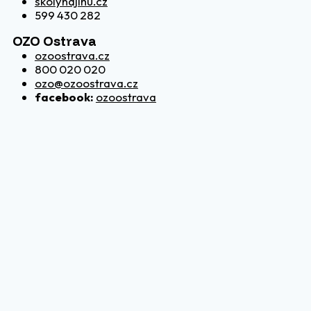
skolynajihu.cz
599 430 282
OZO Ostrava
ozoostrava.cz
800 020 020
ozo@ozoostrava.cz
facebook:
ozoostrava