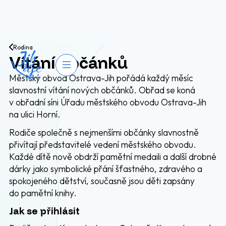
Přejít na obsah
Rodina
Vítání občánků
Otevřít navigaci
Městský obvod Ostrava-Jih pořádá každý měsíc
slavnostní vítání nových občánků. Obřad se koná
v obřadní síni Úřadu městského obvodu Ostrava-Jih
na ulici Horní.
Rodiče společně s nejmenšími občánky slavnostně
přivítají představitelé vedení městského obvodu.
Každé dítě nově obdrží pamětní medaili a další drobné
dárky jako symbolické přání šťastného, zdravého a
spokojeného dětství, současně jsou děti zapsány
do pamětní knihy.
Jak se přihlásit