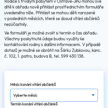
Rodiče s trvalým pobytem v Ostravě-Jihu mohou své
dítě k obřadu nově přihlásit prostřednictvím formuláře
uvedeného níže. Přihlásit se mohou děti narozené
v posledních měsících, které se dosud vítání občánků
nezúčastnily.
Ve formuláři je možné zvolit si termín a čas obřadu.
Všechny poskytnuté údaje budou využity ke
kontaktování rodiny s dalšími informacemi. V případě
dotazů je možné se obrátit na Šárku Zubkovou, kanc.
č. 102, 1. patro, budova B, tel. 599 430 138.
Měsíc konání vítání občánků
Termín konání vítání občánků