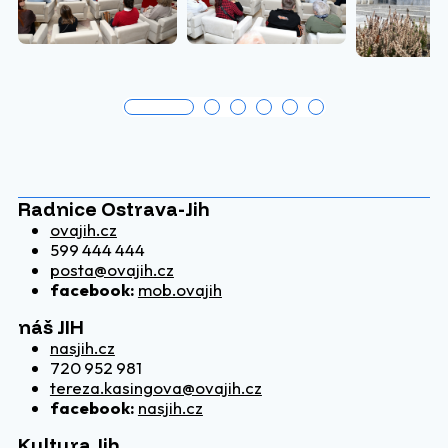
Radnice Ostrava-Jih
ovajih.cz
599 444 444
posta@ovajih.cz
facebook:
mob.ovajih
náš JIH
nasjih.cz
720 952 981
tereza.kasingova@ovajih.cz
facebook:
nasjih.cz
Kultura Jih