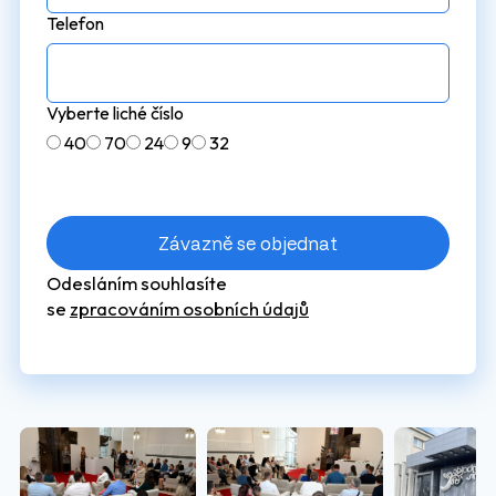
Telefon
Vyberte liché číslo
40
70
24
9
32
Závazně se objednat
Odesláním souhlasíte
se
zpracováním osobních údajů