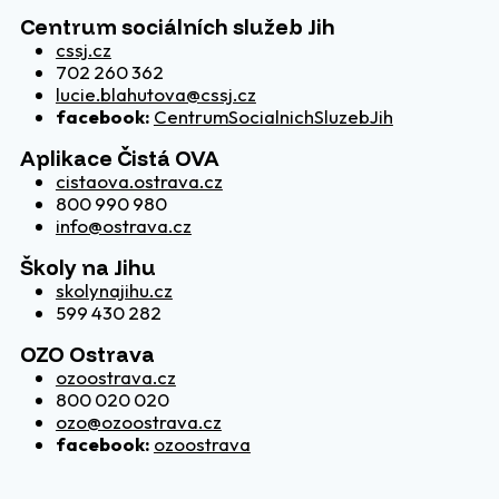
Centrum sociálních služeb Jih
cssj.cz
702 260 362
lucie.blahutova@cssj.cz
facebook:
CentrumSocialnichSluzebJih
Aplikace Čistá OVA
cistaova.ostrava.cz
800 990 980
info@ostrava.cz
Školy na Jihu
skolynajihu.cz
599 430 282
OZO Ostrava
ozoostrava.cz
800 020 020
ozo@ozoostrava.cz
facebook:
ozoostrava