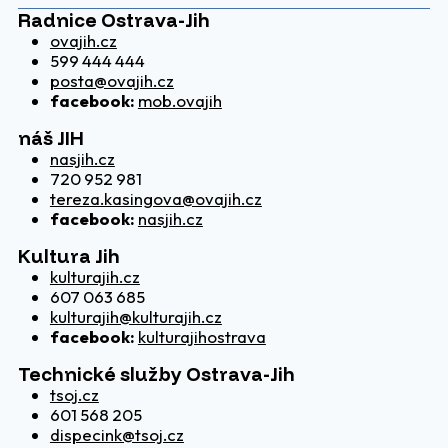
Radnice Ostrava-Jih
ovajih.cz
599 444 444
posta@ovajih.cz
facebook:
mob.ovajih
náš JIH
nasjih.cz
720 952 981
tereza.kasingova@ovajih.cz
facebook:
nasjih.cz
Kultura Jih
kulturajih.cz
607 063 685
kulturajih@kulturajih.cz
facebook:
kulturajihostrava
Technické služby Ostrava-Jih
tsoj.cz
601 568 205
dispecink@tsoj.cz