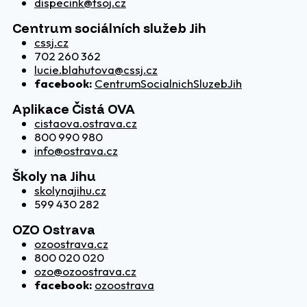
dispecink@tsoj.cz
Centrum sociálních služeb Jih
cssj.cz
702 260 362
lucie.blahutova@cssj.cz
facebook:
CentrumSocialnichSluzebJih
Aplikace Čistá OVA
cistaova.ostrava.cz
800 990 980
info@ostrava.cz
Školy na Jihu
skolynajihu.cz
599 430 282
OZO Ostrava
ozoostrava.cz
800 020 020
ozo@ozoostrava.cz
facebook:
ozoostrava