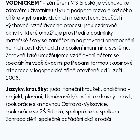
VODNÍČKEM
“
– záměrem MŠ Srbská je výchova ke
zdravému životnímu stylu a podpora rozvoje každého
dítěte v jeho individuálních možnostech. Součástí
výchovně-vzdělávacího procesu jsou ozdravné
aktivity, které umožňuje prostředí a podmínky
mateřské školy se zaměřením na prevenci onemocnění
horních cest dýchacích a posílení imunitního systému.
Zároveň také umožňujeme vzdělávání dětem se
speciálními vzdělávacími potřebami formou skupinové
integrace v logopedické třídě otevřené od 1. září
2008.
Jazyky, kroužky:
judo, taneční kroužek, angličtina –
projekt, plavání, Usměvavé lyžování, ozdravný pobyt,
spolupráce s knihovnou Ostrava-Výškovice,
spolupráce se ZŠ Srbská, spolupráce se spolkem
Zahrada dětí, společné pořádání akcí s rodiči.