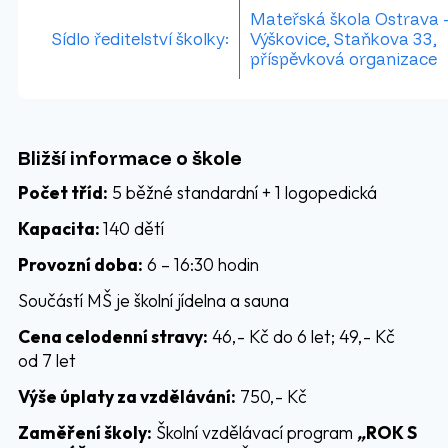
Mateřská škola Ostrava 
Sídlo ředitelství školky:
Výškovice, Staňkova 33,
příspěvková organizace
Bližší informace o škole
Počet tříd:
5 běžné standardní + 1 logopedická
Kapacita:
140 dětí
Provozní doba:
6 – 16:30 hodin
Součástí MŠ je školní jídelna a sauna
Cena celodenní stravy:
46,- Kč do 6 let; 49,- Kč
od 7 let
Výše úplaty za vzdělávání:
750,- Kč
Zaměření školy:
Školní vzdělávací program
„
ROK S