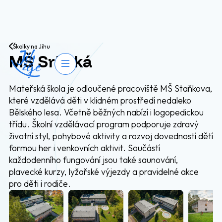
Přejít na obsah
Školky na Jihu
MŠ Srbská
Otevřít navigaci
Mateřská škola je odloučené pracoviště MŠ Staňkova,
které vzdělává děti v klidném prostředí nedaleko
Bělského lesa. Včetně běžných nabízí i logopedickou
třídu. Školní vzdělávací program podporuje zdravý
životní styl, pohybové aktivity a rozvoj dovedností dětí
formou her i venkovních aktivit. Součástí
každodenního fungování jsou také saunování,
plavecké kurzy, lyžařské výjezdy a pravidelné akce
pro děti i rodiče.