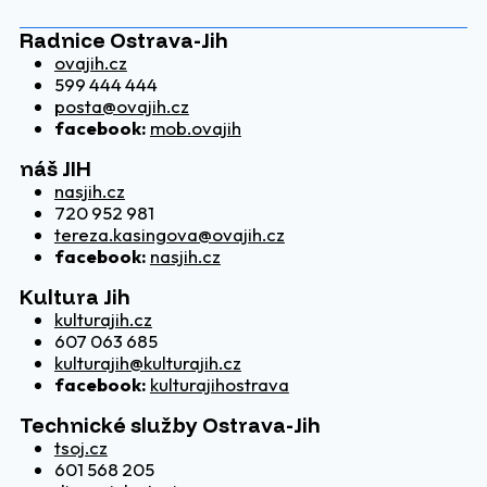
Radnice Ostrava-Jih
ovajih.cz
599 444 444
posta@ovajih.cz
facebook:
mob.ovajih
náš JIH
nasjih.cz
720 952 981
tereza.kasingova@ovajih.cz
facebook:
nasjih.cz
Kultura Jih
kulturajih.cz
607 063 685
kulturajih@kulturajih.cz
facebook:
kulturajihostrava
Technické služby Ostrava-Jih
tsoj.cz
601 568 205