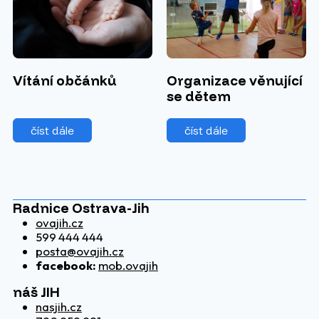
Organizace věnující
Vítání občánků
se dětem
číst dále
číst dále
Radnice Ostrava-Jih
ovajih.cz
599 444 444
posta@ovajih.cz
facebook:
mob.ovajih
náš JIH
nasjih.cz