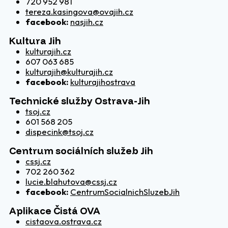
720 952 981
tereza.kasingova@ovajih.cz
facebook:
nasjih.cz
Kultura Jih
kulturajih.cz
607 063 685
kulturajih@kulturajih.cz
facebook:
kulturajihostrava
Technické služby Ostrava-Jih
tsoj.cz
601 568 205
dispecink@tsoj.cz
Centrum sociálních služeb Jih
cssj.cz
702 260 362
lucie.blahutova@cssj.cz
facebook:
CentrumSocialnichSluzebJih
Aplikace Čistá OVA
cistaova.ostrava.cz