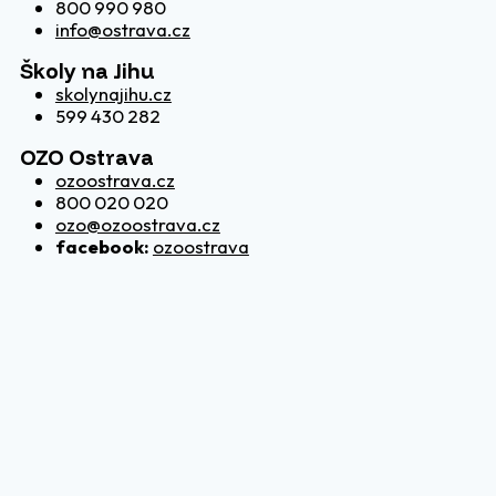
800 990 980
info@ostrava.cz
Školy na Jihu
skolynajihu.cz
599 430 282
OZO Ostrava
ozoostrava.cz
800 020 020
ozo@ozoostrava.cz
facebook:
ozoostrava