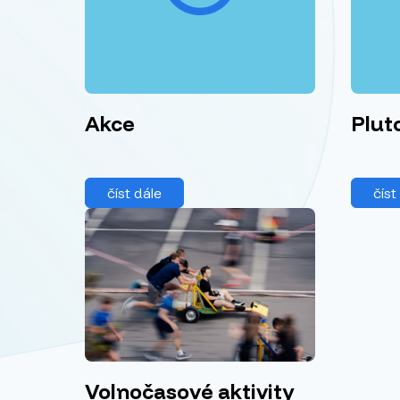
Akce
Plut
číst dále
číst
Volnočasové aktivity