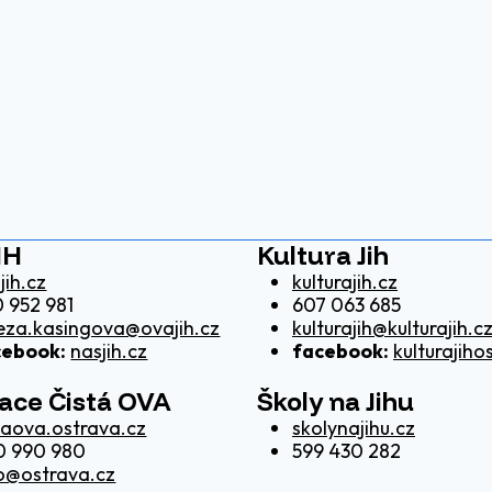
IH
Kultura Jih
jih.cz
kulturajih.cz
 952 981
607 063 685
eza.kasingova@ovajih.cz
kulturajih@kulturajih.c
cebook:
nasjih.cz
facebook:
kulturajiho
kace Čistá OVA
Školy na Jihu
taova.ostrava.cz
skolynajihu.cz
0 990 980
599 430 282
o@ostrava.cz