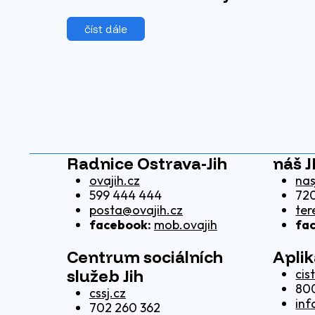
číst dále
Radnice Ostrava-Jih
náš J
ovajih.cz
nas
599 444 444
720
posta@ovajih.cz
ter
facebook:
mob.ovajih
fa
Centrum sociálních
Apli
služeb Jih
cis
80
cssj.cz
inf
702 260 362