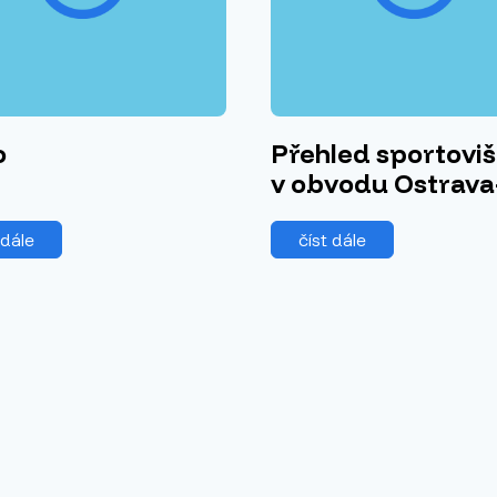
o
Přehled sportoviš
v obvodu Ostrava
 dále
číst dále