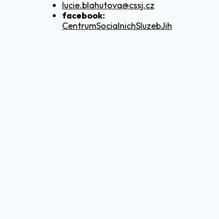
lucie.blahutova@cssj.cz
facebook:
CentrumSocialnichSluzebJih