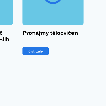
ť
Pronájmy tělocvičen
–Jih
číst dále