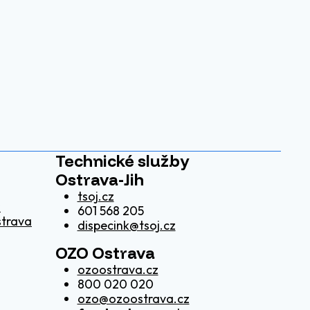
Technické služby
Ostrava-Jih
tsoj.cz
z
601 568 205
strava
dispecink@tsoj.cz
OZO Ostrava
ozoostrava.cz
800 020 020
ozo@ozoostrava.cz