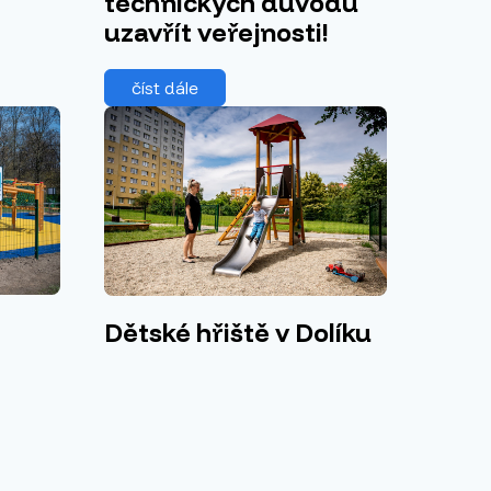
technických důvodů
uzavřít veřejnosti!
číst dále
Dětské hřiště v Dolíku