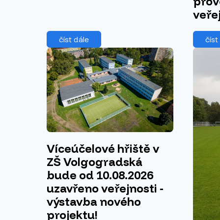
prov
veře
číst dále
číst
Víceúčelové hřiště v
ZŠ Volgogradská
bude od 10.08.2026
uzavřeno veřejnosti -
výstavba nového
projektu!