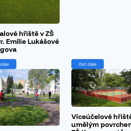
alové hřiště v ZŠ
. Emílie Lukášové
egova
 dále
číst dále
Víceúčelové hřišt
umělým povrche