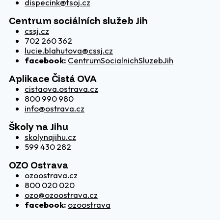
dispecink@tsoj.cz
Centrum sociálních služeb Jih
cssj.cz
702 260 362
lucie.blahutova@cssj.cz
facebook:
CentrumSocialnichSluzebJih
Aplikace Čistá OVA
cistaova.ostrava.cz
800 990 980
info@ostrava.cz
Školy na Jihu
skolynajihu.cz
599 430 282
OZO Ostrava
ozoostrava.cz
800 020 020
ozo@ozoostrava.cz
facebook:
ozoostrava