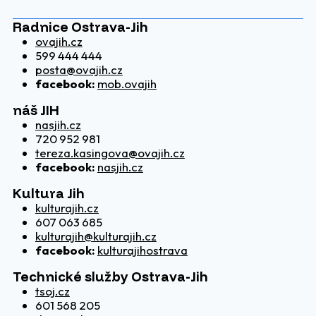
Radnice Ostrava-Jih
ovajih.cz
599 444 444
posta@ovajih.cz
facebook:
mob.ovajih
náš JIH
nasjih.cz
720 952 981
tereza.kasingova@ovajih.cz
facebook:
nasjih.cz
Kultura Jih
kulturajih.cz
607 063 685
kulturajih@kulturajih.cz
facebook:
kulturajihostrava
Technické služby Ostrava-Jih
tsoj.cz
601 568 205