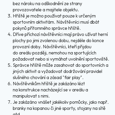
bez nároku na odškodnění ze strany
provozovatele a majitele objektu.
Hřiště je možno používat pouze k určeným
sportovním aktivitám. Návštěvníci musí dbát
pokynů přítomného správce hřiště.
Dříve příchozí návštěvníci mají právo užívat herní
plochy po jimi zvolenou dobu, nejdéle do konce
provozní doby. Návštěvníci, kteří přijdou
do areálu později, nemohou na sportujících
požadovat nebo si vymáhat uvolnění sportoviště.
Správce hřiště může zasahovat do sportovních a
jiných aktivit a vyžadovat dodržování pravidel
slušného chování a zásad "fair play".
Návštěvníkům hřiště je zakázáno lézt
na konstrukce nacházející se v areálu a
manipulovat s nimi.
Je zakázáno vnášet jakékoliv pomůcky, jako např.
branky na kopanou či jiné sporty, stojany na sítě
atd.