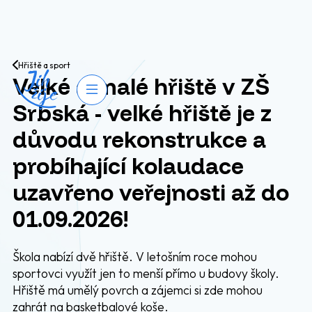
Přejít na obsah
Hřiště a sport
Velké a malé hřiště v ZŠ
Otevřít navigaci
Srbská - velké hřiště je z
důvodu rekonstrukce a
probíhající kolaudace
uzavřeno veřejnosti až do
01.09.2026!
Škola nabízí dvě hřiště. V letošním roce mohou
sportovci využít jen to menší přímo u budovy školy.
Hřiště má umělý povrch a zájemci si zde mohou
zahrát na basketbalové koše.