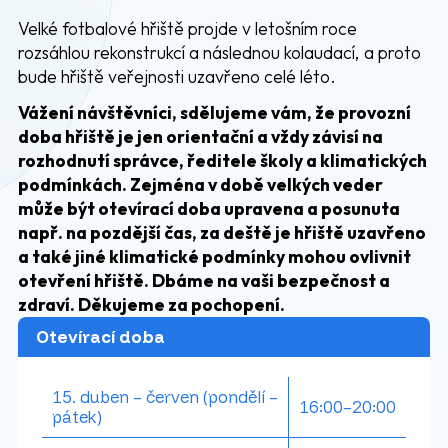
Velké fotbalové hřiště projde v letošním roce
rozsáhlou rekonstrukcí a následnou kolaudací, a proto
bude hřiště veřejnosti uzavřeno celé léto.
Vážení návštěvníci, sdělujeme vám, že provozní
doba hřiště je jen orientační a vždy závisí na
rozhodnutí správce, ředitele školy a klimatických
podmínkách. Zejména v době velkých veder
může být otevírací doba upravena a posunuta
např. na pozdější čas, za deště je hřiště uzavřeno
a také jiné klimatické podmínky mohou ovlivnit
otevření hřiště. Dbáme na vaši bezpečnost a
zdraví. Děkujeme za pochopení.
Otevírací doba
15. duben –⁠⁠⁠⁠⁠⁠ červen (pondělí –
16:00–20:00
pátek)