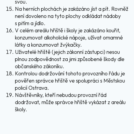
svou.
Na herních plochách je zakázáno jíst a pít. Rovněž
není dovoleno na tyto plochy odkládat nádoby
s pitím a jídlo.
V celém areálu hřiště i školy je zakázáno kouřit,
konzumovat alkoholické nápoje, užívat omamné
látky a konzumovat žvýkačky.
Uživatelé hřiště (jejich zákonní zástupci) nesou
plnou zodpovědnost za jimi způsobené škody dle
občanského zákoníku.
Kontrolou dodržování tohoto provozního řádu je
pověřen správce hřiště ve spolupráci s Městskou
policií Ostrava.
Návštěvníky, kteří nebudou provozní řád
dodržovat, může správce hřiště vykázat z areálu
školy.