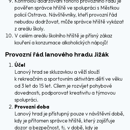
Kontrolou dodržování tohoto provozního řádu je
pověřen správce hřiště ve spolupráci s Městkou
policií Ostrava. Návštěvníky, kteří provozní řád
nebudou dodržovat, může správce hřiště vykázat
z areálu školy.
V celém areálu školního hřiště je přísný zákaz
kouření a konzumace alkoholických nápojů!
Provozní řád lanového hradu Jižák
Účel
Lanový hrad se skluzavkou a věží slouží
k rekreačním a sportovním aktivitám dětí ve věku
od 3 let do 15 let. Cílem je rozvíjet pohybové
dovednosti, podporovat kreativitu a týmovou
spolupráci.
Provozní doba
Lanový hrad je přístupný pouze v návštěvní době,
kdy je přítomen správce hřiště, který zajišťuje
dozor a bezpečnost, tj. v době, kdy je