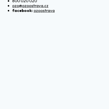
800 020 020
ozo@ozoostrava.cz
facebook:
ozoostrava