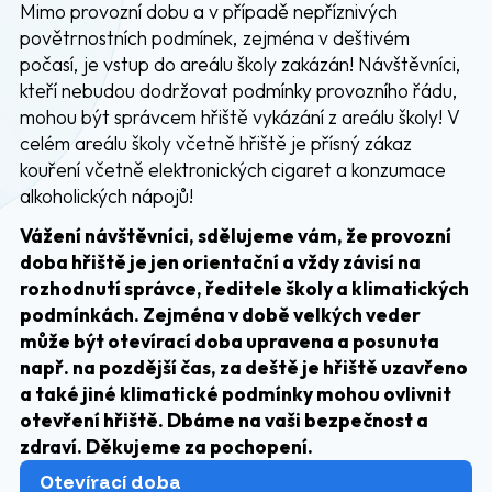
Mimo provozní dobu a v případě nepříznivých
povětrnostních podmínek, zejména v deštivém
počasí, je vstup do areálu školy zakázán! Návštěvníci,
kteří nebudou dodržovat podmínky provozního řádu,
mohou být správcem hřiště vykázání z areálu školy! V
celém areálu školy včetně hřiště je přísný zákaz
kouření včetně elektronických cigaret a konzumace
alkoholických nápojů!
Vážení návštěvníci, sdělujeme vám, že provozní
doba hřiště je jen orientační a vždy závisí na
rozhodnutí správce, ředitele školy a klimatických
podmínkách. Zejména v době velkých veder
může být otevírací doba upravena a posunuta
např. na pozdější čas, za deště je hřiště uzavřeno
a také jiné klimatické podmínky mohou ovlivnit
otevření hřiště. Dbáme na vaši bezpečnost a
zdraví. Děkujeme za pochopení.
Otevírací doba