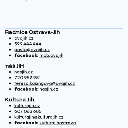
Radnice Ostrava-Jih
ovajih.cz
599 444 444
posta@ovajih.cz
facebook:
mob.ovajih
náš JIH
nasjih.cz
720 952 981
tereza.kasingova@ovajih.cz
facebook:
nasjih.cz
Kultura Jih
kulturajih.cz
607 063 685
kulturajih@kulturajih.cz
facebook:
kulturajihostrava