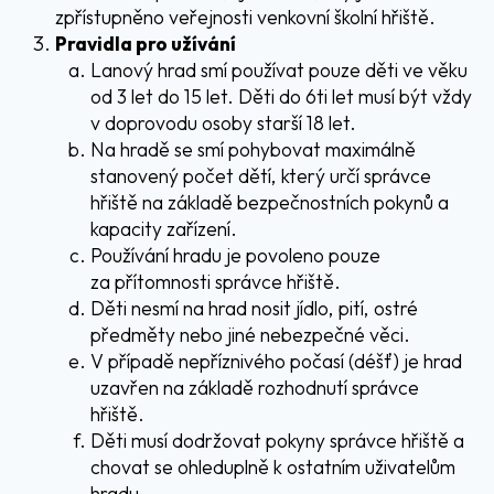
zpřístupněno veřejnosti venkovní školní hřiště.
Pravidla pro užívání
Lanový hrad smí používat pouze děti ve věku
od 3 let do 15 let. Děti do 6ti let musí být vždy
v doprovodu osoby starší 18 let.
Na hradě se smí pohybovat maximálně
stanovený počet dětí, který určí správce
hřiště na základě bezpečnostních pokynů a
kapacity zařízení.
Používání hradu je povoleno pouze
za přítomnosti správce hřiště.
Děti nesmí na hrad nosit jídlo, pití, ostré
předměty nebo jiné nebezpečné věci.
V případě nepříznivého počasí (déšť) je hrad
uzavřen na základě rozhodnutí správce
hřiště.
Děti musí dodržovat pokyny správce hřiště a
chovat se ohleduplně k ostatním uživatelům
hradu.