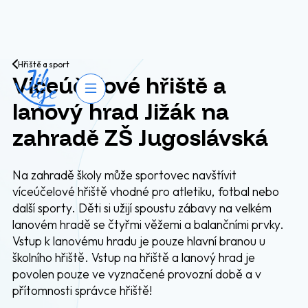
Přejít na obsah
Hřiště a sport
Víceúčelové hřiště a
Otevřít navigaci
lanový hrad Jižák na
zahradě ZŠ Jugoslávská
Na zahradě školy může sportovec navštívit
víceúčelové hřiště vhodné pro atletiku, fotbal nebo
další sporty. Děti si užijí spoustu zábavy na velkém
lanovém hradě se čtyřmi věžemi a balančními prvky.
Vstup k lanovému hradu je pouze hlavní branou u
školního hřiště. Vstup na hřiště a lanový hrad je
povolen pouze ve vyznačené provozní době a v
přítomnosti správce hřiště!