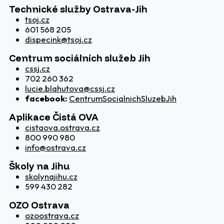
Technické služby Ostrava-Jih
tsoj.cz
601 568 205
dispecink@tsoj.cz
Centrum sociálních služeb Jih
cssj.cz
702 260 362
lucie.blahutova@cssj.cz
facebook:
CentrumSocialnichSluzebJih
Aplikace Čistá OVA
cistaova.ostrava.cz
800 990 980
info@ostrava.cz
Školy na Jihu
skolynajihu.cz
599 430 282
OZO Ostrava
ozoostrava.cz