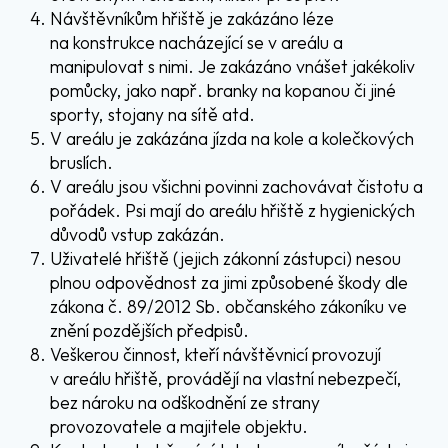
Návštěvníkům hřiště je zakázáno léze
na konstrukce nacházející se v areálu a
manipulovat s nimi. Je zakázáno vnášet jakékoliv
pomůcky, jako např. branky na kopanou či jiné
sporty, stojany na sítě atd.
V areálu je zakázána jízda na kole a kolečkových
bruslích.
V areálu jsou všichni povinni zachovávat čistotu a
pořádek. Psi mají do areálu hřiště z hygienických
důvodů vstup zakázán.
Uživatelé hřiště (jejich zákonní zástupci) nesou
plnou odpovědnost za jimi způsobené škody dle
zákona č. 89/2012 Sb. občanského zákoníku ve
znění pozdějších předpisů.
Veškerou činnost, kteří návštěvnicí provozují
v areálu hřiště, provádějí na vlastní nebezpečí,
bez nároku na odškodnění ze strany
provozovatele a majitele objektu.