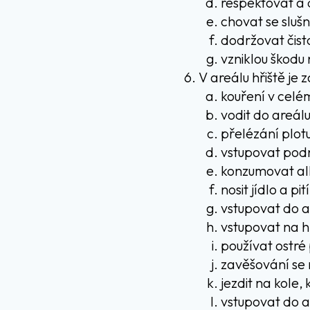
respektovat a 
chovat se sluš
dodržovat čist
vzniklou škodu
V areálu hřiště je
kouření v celé
vodit do areálu
přelézání plot
vstupovat pod
konzumovat alk
nosit jídlo a pi
vstupovat do a
vstupovat na h
používat ostré
zavěšování se 
jezdit na kole
vstupovat do a