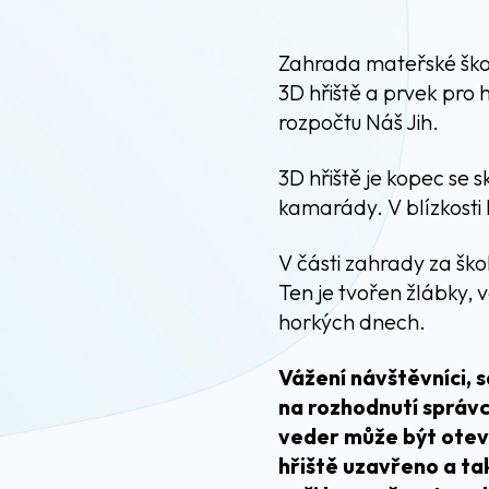
Zahrada mateřské škol
3D hřiště a prvek pro 
rozpočtu Náš Jih.
3D hřiště je kopec se 
kamarády. V blízkosti 
V části zahrady za ško
Ten je tvořen žlábky,
horkých dnech.
Vážení návštěvníci, s
na rozhodnutí správc
veder může být oteví
hřiště uzavřeno a ta