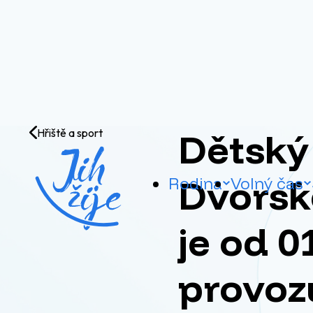
Přejít na obsah
Dětský 
Hřiště a sport
Dvorsk
Rodina
Volný čas
je od 0
provozu