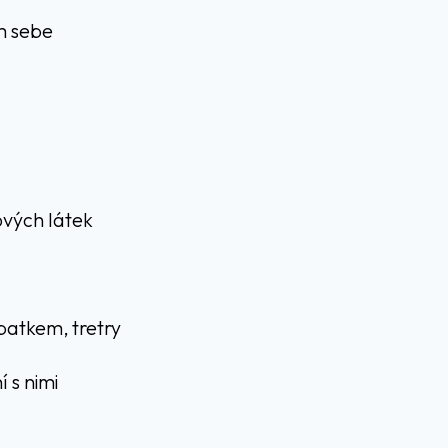
m sebe
vých látek
patkem, tretry
 s nimi