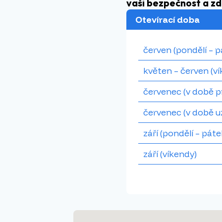
vaši bezpečnost a z
Otevírací doba
červen (pondělí – p
květen – červen (v
červenec (v době 
červenec (v době u
září (pondělí – páte
září (víkendy)