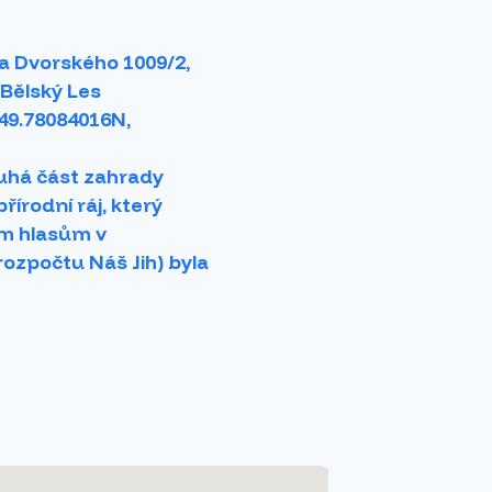
 Dvorského 1009/2,
 Bělský Les
49.78084016N,
uhá část zahrady
řírodní ráj, který
im hlasům v
rozpočtu Náš Jih) byla