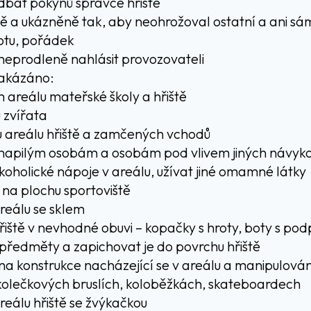
dbát pokynů správce hřiště
ně a ukázněně tak, aby neohrožoval ostatní a ani sá
otu, pořádek
 neprodleně nahlásit provozovateli
 zakázáno:
m areálu mateřské školy a hřiště
 zvířata
u areálu hřiště a zamčených vchodů
napilým osobám a osobám pod vlivem jiných návyko
oholické nápoje v areálu, užívat jiné omamné látky
tí na plochu sportoviště
reálu se sklem
řiště v nevhodné obuvi – kopačky s hroty, boty s pod
 předměty a zapichovat je do povrchu hřiště
na konstrukce nacházející se v areálu a manipulování
, kolečkových bruslích, koloběžkách, skateboardech
reálu hřiště se žvýkačkou