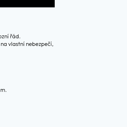
ozní řád.
í na vlastní nebezpečí,
ám.