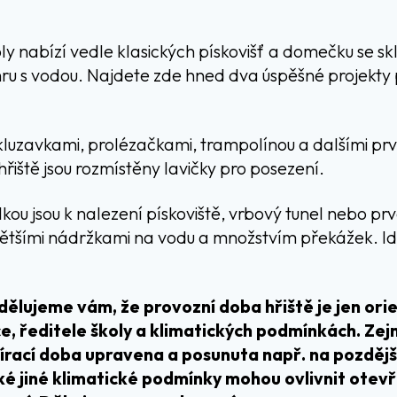
y nabízí vedle klasických pískovišť a domečku se s
hru s vodou. Najdete zde hned dva úspěšné projekty 
skluzavkami, prolézačkami, trampolínou a dalšími pr
hřiště jsou rozmístěny lavičky pro posezení.
lkou jsou k nalezení pískoviště, vrbový tunel nebo pr
 většími nádržkami na vodu a množstvím překážek. Id
dělujeme vám, že provozní doba hřiště je jen orie
e, ředitele školy a klimatických podmínkách. Ze
rací doba upravena a posunuta např. na pozdější 
ké jiné klimatické podmínky mohou ovlivnit otev