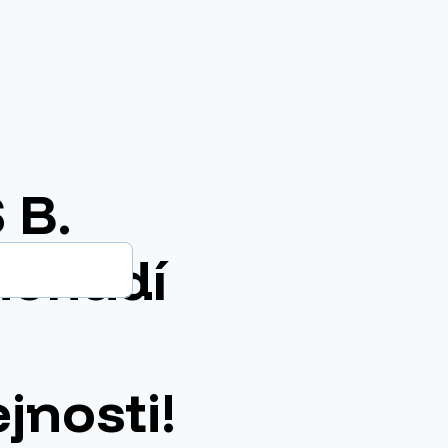
 B.
nenudí
jnosti!