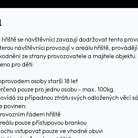
d
hřiště se návštěvníci zavazují dodržovat tento prov
terou návštěvníci provozují v areálu hřiště, prováděj
odnění ze strany provozovatele a majitele objektu.
čeno pro děti:
doprovodem osoby starší 18 let
určená pouze pro jednu osobu – max. 100kg.
povídá za případnou ztrátu svých odložených věcí s
je povinen:
provozním řádem hřiště
reálu pouze přístupovou brankou
lochu vstupovat pouze ve vhodné obuvi