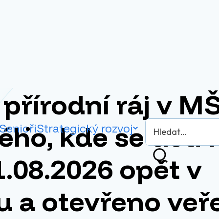
přírodní ráj v MŠ
Vyhledávání
ého, kde se děti 
Senioři
Strategický rozvoj
1.08.2026 opět v
Hledat
 a otevřeno veře