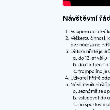
Návštěvní řá
Vstupem do areálu 
Veškerou činnost, k
bez nároku na odšk
Dětské hřiště je ur
do 12 let věku
do 6 let jen s 
trampolína je 
Uživatel hřiště od
Návštěvník hřiště 
seznámit se s 
vstupovat do a
na sportovní p