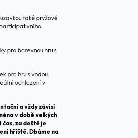
kluzavkou také pryžové
participativního
vky pro barevnou hru s
vek pro hru s vodou.
eální ochlazení v
ntační a vždy závisí
jména v době velkých
čas, za deště je
ření hřiště. Dbáme na