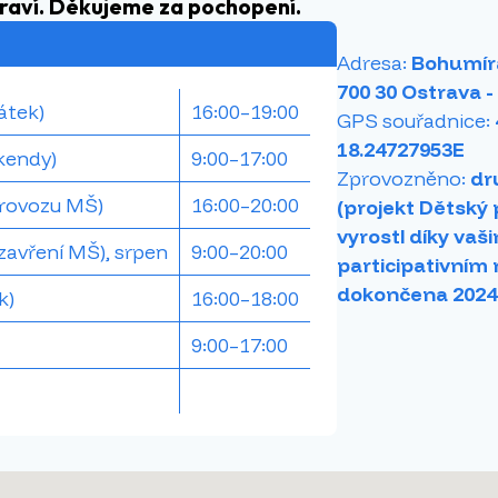
draví. Děkujeme za pochopení.
Adresa:
Bohumíra
700 30 Ostrava -
átek)
16:00–19:00
GPS souřadnice:
18.24727953E
íkendy)
9:00–17:00
Zprovozněno:
dr
provozu MŠ)
16:00–20:00
(projekt Dětský p
vyrostl díky vaš
zavření MŠ), srpen
9:00–20:00
participativním 
dokončena 2024
k)
16:00–18:00
9:00–17:00