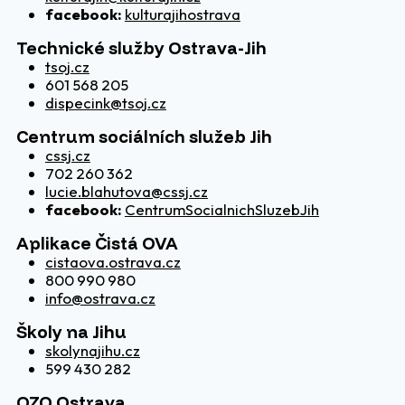
facebook:
kulturajihostrava
Technické služby Ostrava-Jih
tsoj.cz
601 568 205
dispecink@tsoj.cz
Centrum sociálních služeb Jih
cssj.cz
702 260 362
lucie.blahutova@cssj.cz
facebook:
CentrumSocialnichSluzebJih
Aplikace Čistá OVA
cistaova.ostrava.cz
800 990 980
info@ostrava.cz
Školy na Jihu
skolynajihu.cz
599 430 282
OZO Ostrava