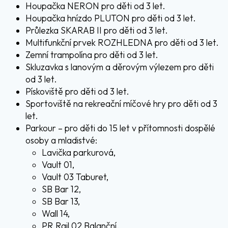
Houpačka NERON pro děti od 3 let.
Houpačka hnízdo PLUTON pro děti od 3 let.
Průlezka SKARAB II pro děti od 3 let.
Multifunkční prvek ROZHLEDNA pro děti od 3 let.
Zemní trampolína pro děti od 3 let.
Skluzavka s lanovým a děrovým výlezem pro děti
od 3 let.
Pískoviště pro děti od 3 let.
Sportoviště na rekreační míčové hry pro děti od 3
let.
Parkour – pro děti do 15 let v přítomnosti dospělé
osoby a mladistvé:
Lavička parkurová,
Vault 01,
Vault 03 Taburet,
SB Bar 12,
SB Bar 13,
Wall 14,
PR Rail 02 Balanční.