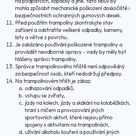
na podpatcích, kopačky a jiné, tato obuv by
mohla způsobit mechanické poškození doskočiště i
bezpečnostních ochranných gumových desek.
Před použitím trampolíny zkontrolujte stav
zařízení a odstraňte veškeré odpadky, kameny,
listy a větve z povrchu.
Je zakázáno používání poškozené trampolíny a
provádět neodborné opravy - vady by měly být
hlášeny správci trampolíny.
Správce trampolínového hřiště není odpovědný
za bezpečnost osob, kteří nedodržují předpisy.
Na trampolínovém hřišti je zákaz:
odhazování odpadků,
vstupu se zvířaty,
jízdy na kolech, jízdy a skákání na koloběžkách,
hraní s míčem a provozování jiných
sportovních aktivit, které nejsou přímo
spojeny s aktivitami na trampolínách,
užívání alkoholu kouření a používání jiných