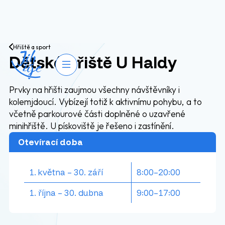
Přejít na obsah
Hřiště a sport
Dětské hřiště U Haldy
Otevřít navigaci
Prvky na hřišti zaujmou všechny návštěvníky i
kolemjdoucí. Vybízejí totiž k aktivnímu pohybu, a to
včetně parkourové části doplněné o uzavřené
minihřiště. U pískoviště je řešeno i zastínění.
Otevírací doba
1. května – 30. září
8:00–20:00
1. října – 30. dubna
9:00–17:00