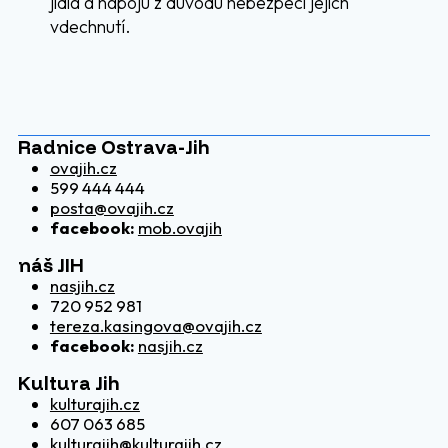
jídla a nápojů z důvodu nebezpečí jejich
vdechnutí.
Radnice Ostrava-Jih
ovajih.cz
599 444 444
posta@ovajih.cz
facebook:
mob.ovajih
náš JIH
nasjih.cz
720 952 981
tereza.kasingova@ovajih.cz
facebook:
nasjih.cz
Kultura Jih
kulturajih.cz
607 063 685
kulturajih@kulturajih.cz