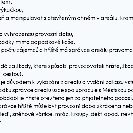
klem,
výkačkou,
eň a manipulovat s otevřeným ohněm v areálu, kro
o vyhrazenou provozní dobu,
padky mimo odpadkové koše.
počtu zájemců o hřiště má správce areálu pravomoc 
á za škody, které způsobí provozovateli hřiště, ško
 cestou).
je důvodem k vykázání z areálu a vydání zákazu vst
řádku správce areálu úzce spolupracuje s Městskou pol
bdobí je hřiště otevřeno jen za přijatelného počasí
právce hřiště může být provozní doba zkrácena nebo
ledí, sněhové vánice, mráz, kroupy, déšť apod. nev
.