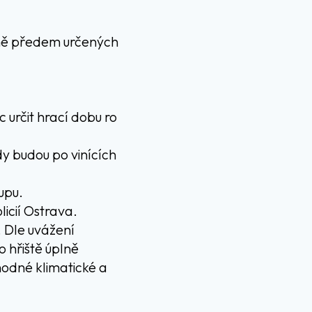
mě předem určených
určit hrací dobu ro
dy budou po vinících
upu.
icií Ostrava.
. Dle uvážení
 hřiště úplně
hodné klimatické a