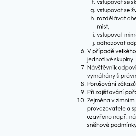
vstupovat se s
vstupovat se ž
rozdělávat oh
míst,
vstupovat mim
odhazovat od
V případě velkého 
jednotlivé skupiny.
Návštěvník odpovíd
vymáhány (i právní
Porušování zákazů 
Při zajišťování po
Zejména v zimním o
provozovatele a s
uzavřeno např. ná
sněhové podmínky