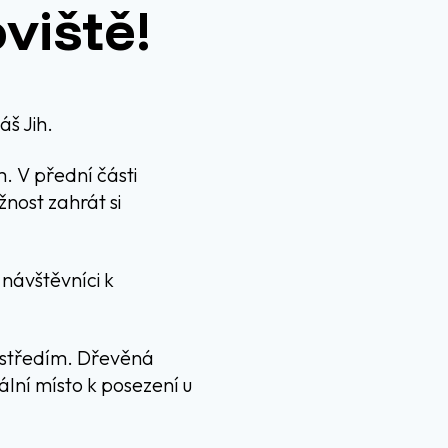
viště!
áš Jih.
. V přední části
nost zahrát si
 návštěvníci k
ostředím. Dřevěná
ální místo k posezení u