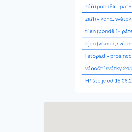
září (pondělí – páte
září (víkend, svátek
říjen (pondělí – pát
říjen (víkend, sváte
listopad – prosinec
vánoční svátky 24.1
Hřiště je od 15.06