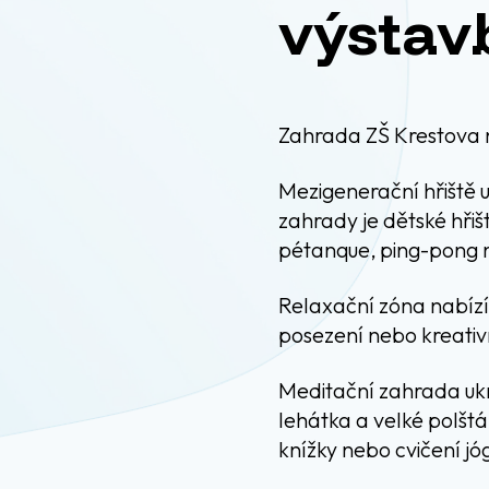
výstav
Zahrada ZŠ Krestova na
Mezigenerační hřiště 
zahrady je dětské hřiš
pétanque, ping-pong n
Relaxační zóna nabízí 
posezení nebo kreativ
Meditační zahrada uk
lehátka a velké polštá
knížky nebo cvičení jó