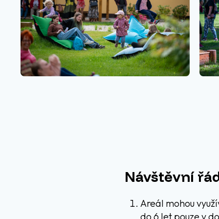
Návštěvní řá
Areál mohou využív
do 6 let pouze v d