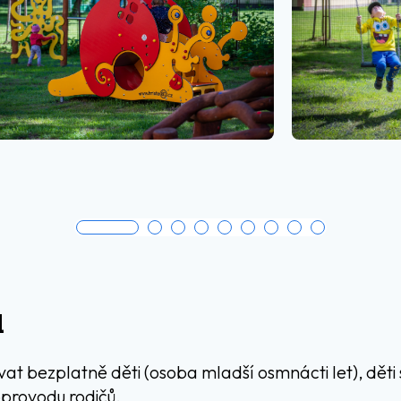
d
at bezplatně děti (osoba mladší osmnácti let), děti s
oprovodu rodičů.