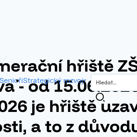
nerační hřiště Z
Vyhledávání
a - od 15.06.202
Senioři
Strategický rozvoj
026 je hřiště uza
Hledat
sti, a to z důvod