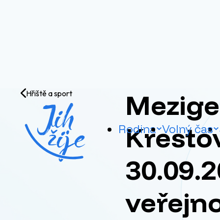
Přejít na obsah
Mezige
Hřiště a sport
Krestov
Rodina
Volný čas
30.09.2
veřejno