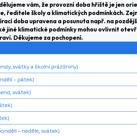
dělujeme vám, že provozní doba hřiště je jen orie
e, ředitele školy a klimatických podmínkách. Ze
rací doba upravena a posunuta např. na pozdější 
ké jiné klimatické podmínky mohou ovlivnit otev
draví. Děkujeme za pochopení.
endy, svátky a školní prázdniny)
ndělí – pátek)
kend, svátek)
átek)
tek)
ondělí – neděle, svátek)