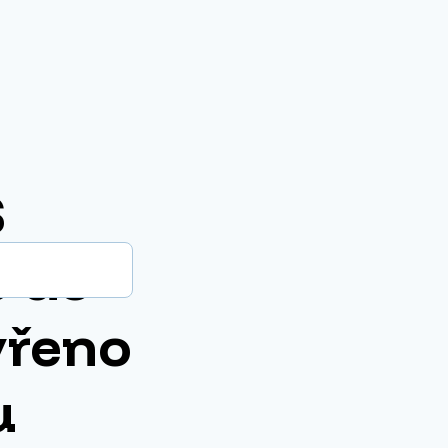
Š
6 do
vřeno
u