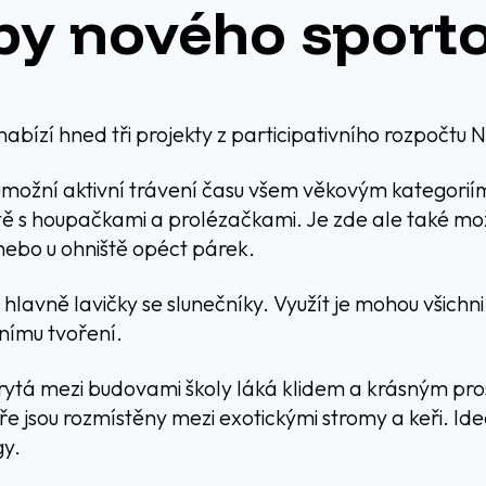
by nového sporto
bízí hned tři projekty z participativního rozpočtu N
umožní aktivní trávení času všem věkovým kategoriím
tě s houpačkami a prolézačkami. Je zde ale také mož
ebo u ohniště opéct párek.
hlavně lavičky se slunečníky. Využít je mohou všichni
nímu tvoření.
rytá mezi budovami školy láká klidem a krásným pr
ře jsou rozmístěny mezi exotickými stromy a keři. Ide
gy.