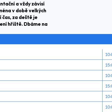
ntační a vždy závisí
jména v době velkých
čas, za deště je
ření hřiště. Dbáme na
10:0
15:0
10:0
15:
10:0
10:0