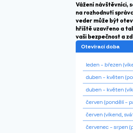
Vážení návštěvníci, s
na rozhodnutí správc
veder může být oteví
hřiště uzavřeno a ta
vaši bezpečnost a z
Otevírací doba
leden – březen (vík
duben – květen (po
duben – květen (ví
červen (pondělí – p
červen (víkend, svá
červenec – srpen (p