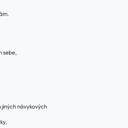
sám.
m sebe,
 jiných návykových
ky,