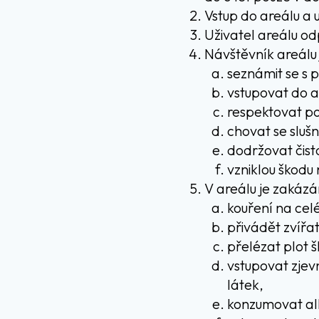
Vstup do areálu a 
Uživatel areálu o
Návštěvník areálu 
seznámit se s 
vstupovat do a
respektovat po
chovat se sluš
dodržovat čist
vzniklou škodu
V areálu je zakázá
kouření na celé
přivádět zvířa
přelézat plot 
vstupovat zje
látek,
konzumovat alk