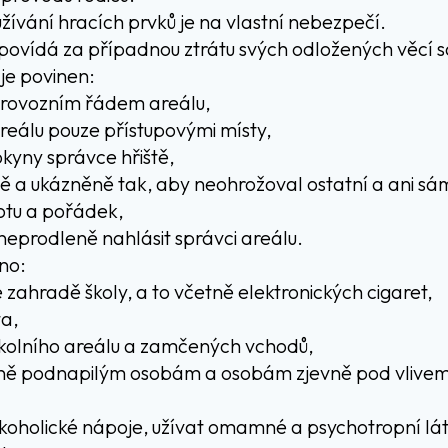
užívání hracích prvků je na vlastní nebezpečí.
dpovídá za případnou ztrátu svých odložených věcí 
je povinen:
provozním řádem areálu,
reálu pouze přístupovými místy,
kyny správce hřiště,
ně a ukázněně tak, aby neohrožoval ostatní a ani sá
otu a pořádek,
 neprodleně nahlásit správci areálu.
no:
 zahradě školy, a to včetně elektronických cigaret,
ta,
školního areálu a zamčených vchodů,
vně podnapilým osobám a osobám zjevně pod vlivem
oholické nápoje, užívat omamné a psychotropní lát