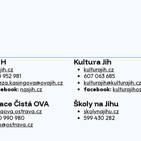
IH
Kultura Jih
jih.cz
kulturajih.cz
 952 981
607 063 685
eza.kasingova@ovajih.cz
kulturajih@kulturajih.c
cebook:
nasjih.cz
facebook:
kulturajiho
kace Čistá OVA
Školy na Jihu
taova.ostrava.cz
skolynajihu.cz
0 990 980
599 430 282
o@ostrava.cz