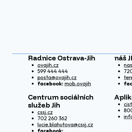
Radnice Ostrava-Jih
náš J
ovajih.cz
nas
599 444 444
720
posta@ovajih.cz
ter
facebook:
mob.ovajih
fa
Centrum sociálních
Apli
služeb Jih
cis
80
cssj.cz
inf
702 260 362
lucie.blahutova@cssj.cz
facebook: