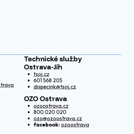
Technické služby
Ostrava-Jih
tsoj.cz
z
601 568 205
strava
dispecink@tsoj.cz
OZO Ostrava
ozoostrava.cz
800 020 020
ozo@ozoostrava.cz
facebook:
ozoostrava