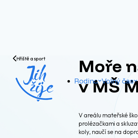
Přejít na obsah
Moře na
Hřiště a sport
v MŠ M
Rodina
Volný čas
V areálu mateřské ško
prolézačkami a skluzav
koly, naučí se na dopr