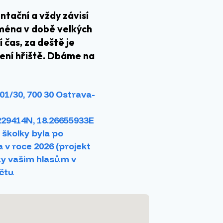
ntační a vždy závisí
jména v době velkých
čas, za deště je
ření hřiště. Dbáme na
01/30, 700 30 Ostrava-
229414N, 18.26655933E
školky byla po
 v roce 2026 (projekt
íky vašim hlasům v
očtu