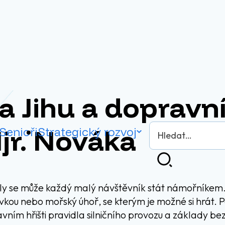
 Jihu a dopravní
Vyhledávání
jr. Nováka
Senioři
Strategický rozvoj
Hledat
ly se může každý malý návštěvník stát námořníkem.
kou nebo mořský úhoř, se kterým je možné si hrát. Po
avním hřišti pravidla silničního provozu a základy be