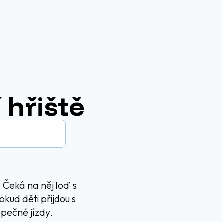
 hřiště
 Čeká na něj loď s
kud děti přijdou s
zpečné jízdy.