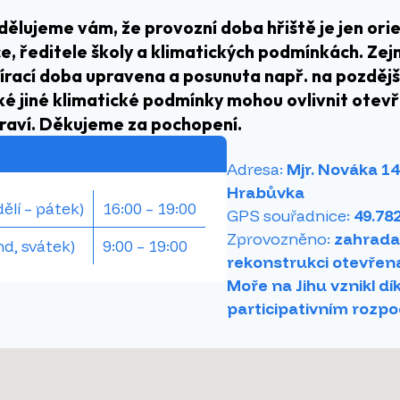
dělujeme vám, že provozní doba hřiště je jen orie
e, ředitele školy a klimatických podmínkách. Ze
rací doba upravena a posunuta např. na pozdější 
ké jiné klimatické podmínky mohou ovlivnit otev
draví. Děkujeme za pochopení.
Adresa:
Mjr. Nováka 14
Hrabůvka
ělí – pátek)
16:00 – 19:00
GPS souřadnice:
49.78
Zprovozněno:
zahrada 
kend, svátek)
9:00 –⁠⁠⁠⁠⁠⁠ 19:00
rekonstrukci otevřena
Moře na Jihu vznikl d
participativním rozp