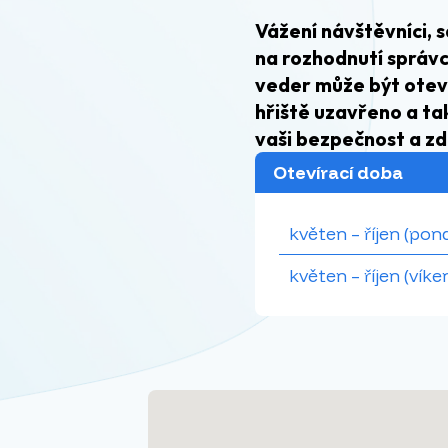
Vážení návštěvníci, s
na rozhodnutí správc
veder může být oteví
hřiště uzavřeno a ta
vaši bezpečnost a z
Otevírací doba
květen – říjen (pond
květen –⁠⁠⁠⁠⁠⁠ říjen (ví