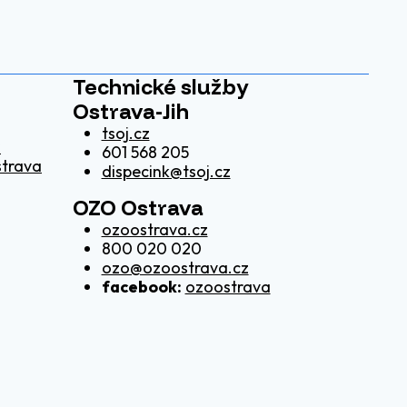
Technické služby
Ostrava-Jih
tsoj.cz
z
601 568 205
strava
dispecink@tsoj.cz
OZO Ostrava
ozoostrava.cz
800 020 020
ozo@ozoostrava.cz
facebook:
ozoostrava