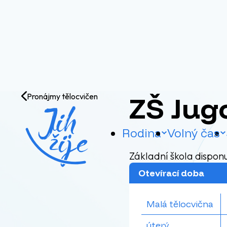
Přejít na obsah
ZŠ Jug
Pronájmy tělocvičen
Rodina
Volný čas
Základní škola dispon
Otevírací doba
Malá tělocvična
úterý