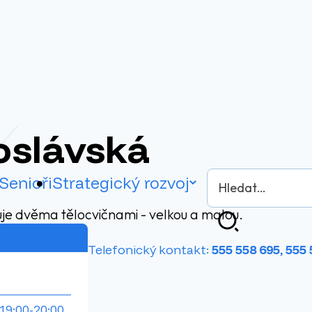
oslávská
Vyhledávání
Senioři
Strategický rozvoj
uje dvěma tělocvičnami - velkou a malou.
Hledat
Telefonický kontakt:
555 558 695, 555
19:00-20:00