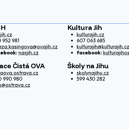
IH
Kultura Jih
jih.cz
kulturajih.cz
 952 981
607 063 685
eza.kasingova@ovajih.cz
kulturajih@kulturajih.c
cebook:
nasjih.cz
facebook:
kulturajiho
kace Čistá OVA
Školy na Jihu
taova.ostrava.cz
skolynajihu.cz
0 990 980
599 430 282
o@ostrava.cz