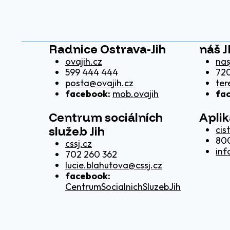
Radnice Ostrava-Jih
náš J
ovajih.cz
nas
599 444 444
720
posta@ovajih.cz
ter
facebook:
mob.ovajih
fa
Centrum sociálních
Apli
služeb Jih
cis
80
cssj.cz
inf
702 260 362
lucie.blahutova@cssj.cz
facebook:
CentrumSocialnichSluzebJih