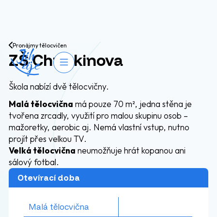
Přejít na obsah
Pronájmy tělocvičen
ZŠ Chrjukinova
Otevřít navigaci
Škola nabízí dvě tělocvičny.
Malá tělocvična
má pouze 70 m², jedna stěna je
tvořena zrcadly, využití pro malou skupinu osob –
mažoretky, aerobic aj. Nemá vlastní vstup, nutno
projít přes velkou TV.
Velká tělocvična
neumožňuje hrát kopanou ani
sálový fotbal.
Otevírací doba
Malá tělocvična