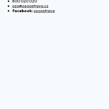
800 020 020
ozo@ozoostrava.cz
facebook:
ozoostrava