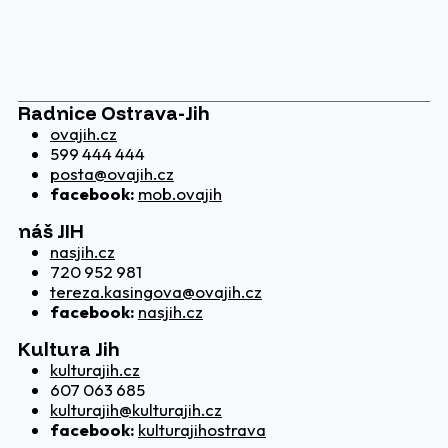
Radnice Ostrava-Jih
ovajih.cz
599 444 444
posta@ovajih.cz
facebook:
mob.ovajih
náš JIH
nasjih.cz
720 952 981
tereza.kasingova@ovajih.cz
facebook:
nasjih.cz
Kultura Jih
kulturajih.cz
607 063 685
kulturajih@kulturajih.cz
facebook:
kulturajihostrava