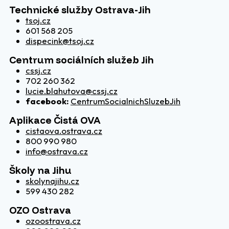
Technické služby Ostrava-Jih
tsoj.cz
601 568 205
dispecink@tsoj.cz
Centrum sociálních služeb Jih
cssj.cz
702 260 362
lucie.blahutova@cssj.cz
facebook:
CentrumSocialnichSluzebJih
Aplikace Čistá OVA
cistaova.ostrava.cz
800 990 980
info@ostrava.cz
Školy na Jihu
skolynajihu.cz
599 430 282
OZO Ostrava
ozoostrava.cz