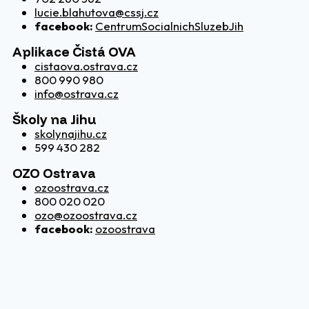
lucie.blahutova@cssj.cz
facebook:
CentrumSocialnichSluzebJih
Aplikace Čistá OVA
cistaova.ostrava.cz
800 990 980
info@ostrava.cz
Školy na Jihu
skolynajihu.cz
599 430 282
OZO Ostrava
ozoostrava.cz
800 020 020
ozo@ozoostrava.cz
facebook:
ozoostrava