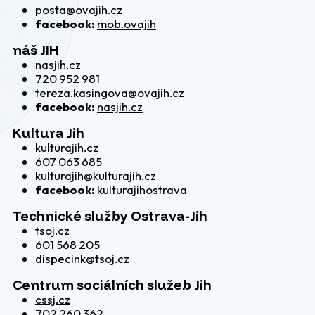
posta@ovajih.cz
facebook:
mob.ovajih
náš JIH
nasjih.cz
720 952 981
tereza.kasingova@ovajih.cz
facebook:
nasjih.cz
Kultura Jih
kulturajih.cz
607 063 685
kulturajih@kulturajih.cz
facebook:
kulturajihostrava
Technické služby Ostrava-Jih
tsoj.cz
601 568 205
dispecink@tsoj.cz
Centrum sociálních služeb Jih
cssj.cz
702 260 362