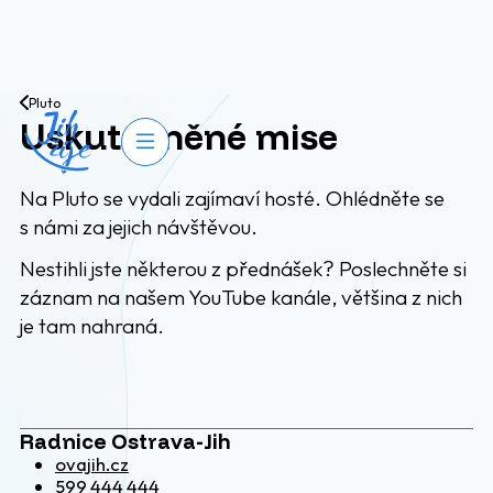
Přejít na obsah
Pluto
Uskutečněné mise
Otevřít navigaci
Na Pluto se vydali zajímaví hosté. Ohlédněte se
s námi za jejich návštěvou.
Nestihli jste některou z přednášek? Poslechněte si
záznam na našem YouTube kanále, většina z nich
je tam nahraná.
Radnice Ostrava-Jih
ovajih.cz
599 444 444