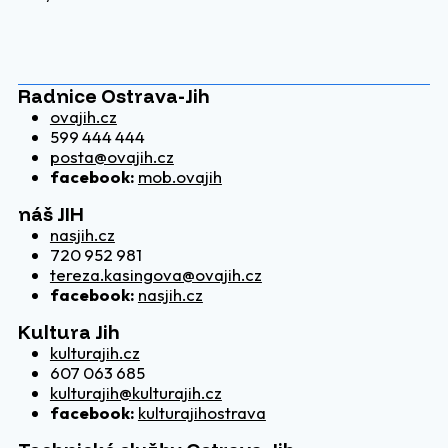
Radnice Ostrava-Jih
ovajih.cz
599 444 444
posta@ovajih.cz
facebook:
mob.ovajih
náš JIH
nasjih.cz
720 952 981
tereza.kasingova@ovajih.cz
facebook:
nasjih.cz
Kultura Jih
kulturajih.cz
607 063 685
kulturajih@kulturajih.cz
facebook:
kulturajihostrava