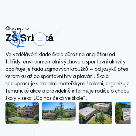
Přejít na obsah
Školy na Jihu
ZŠ Srbská
Otevřít navigaci
Ve vzdělávání klade škola důraz na angličtinu od
1. třídy, environmentální výchovu a sportovní aktivity,
doplňuje je řada zájmových kroužků — od jazyků přes
keramiku až po sportovní hry a plavání. Škola
spolupracuje s okolními mateřskými školami, organizuje
tematické akce a pravidelně informuje rodiče o chodu
školy v sekci „Co nás čeká ve škole“.