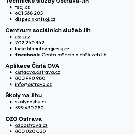
Technické služby Ostrava-Jih
tsoj.cz
601 568 205
dispecink@tsoj.cz
Centrum sociálních služeb Jih
cssj.cz
702 260 362
lucie.blahutova@cssj.cz
facebook:
CentrumSocialnichSluzebJih
Aplikace Čistá OVA
cistaova.ostrava.cz
800 990 980
info@ostrava.cz
Školy na Jihu
skolynajihu.cz
599 430 282
OZO Ostrava
ozoostrava.cz
800 020 020