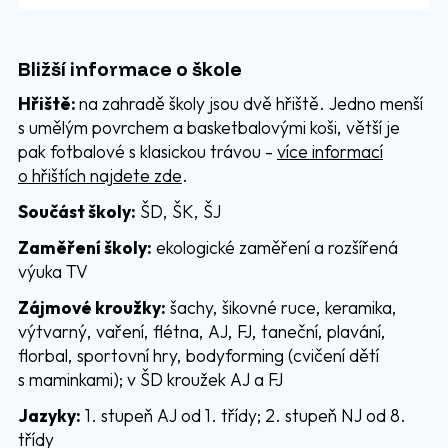
Bližší informace o škole
Hřiště:
na zahradě školy jsou dvě hřiště. Jedno menší
s umělým povrchem a basketbalovými koši, větší je
pak fotbalové s klasickou trávou -
více informací
o hřištích najdete zde
.
Součást školy:
ŠD, ŠK, ŠJ
Zaměření školy:
ekologické zaměření a rozšířená
výuka TV
Zájmové kroužky:
šachy, šikovné ruce, keramika,
výtvarný, vaření, flétna, AJ, FJ, taneční, plavání,
florbal, sportovní hry, bodyforming (cvičení dětí
s maminkami); v ŠD kroužek AJ a FJ
Jazyky:
1. stupeň AJ od 1. třídy; 2. stupeň NJ od 8.
třídy