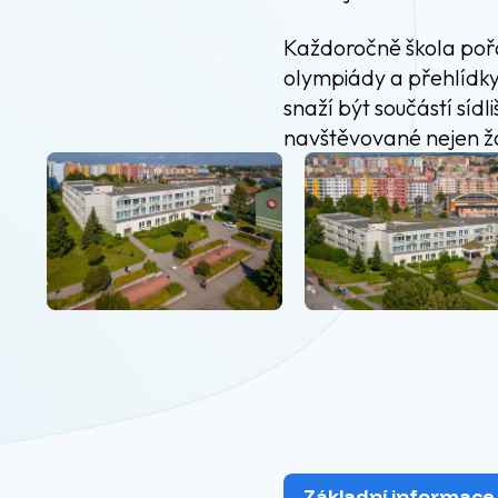
Každoročně škola pořá
olympiády a přehlídky,
snaží být součástí sídl
navštěvované nejen žák
Základní informace