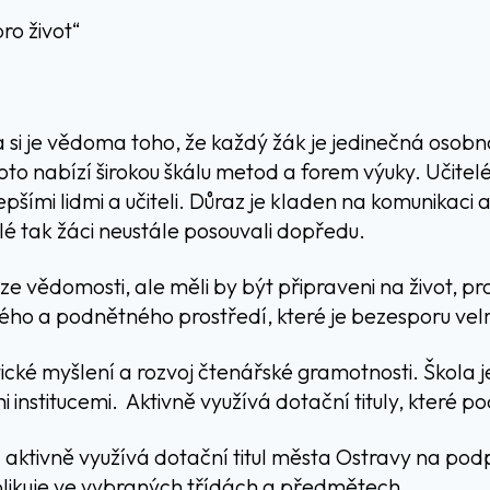
ro život“
 si je vědoma toho, že každý žák je jedinečná osobn
roto nabízí širokou škálu metod a forem výuky. Učitel
lepšími lidmi a učiteli. Důraz je kladen na komunikaci
elé tak žáci neustále posouvali dopředu.
ze vědomosti, ale měli by být připraveni na život, pr
ho a podnětného prostředí, které je bezesporu velm
tické myšlení a rozvoj čtenářské gramotnosti. Škola je
i institucemi. Aktivně využívá dotační tituly, které po
 aktivně využívá dotační titul města Ostravy na pod
likuje ve vybraných třídách a předmětech.