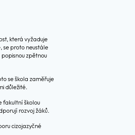
ost, která vyžaduje
é, se proto neustále
 a popisnou zpětnou
oto se škola zaměřuje
i důležité.
 fakultní školou
dporují rozvoj žáků.
poru cizojazyčné