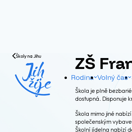
Přejít na obsah
ZŠ Fra
Školy na Jihu
Rodina
Volný čas
Škola je plně bezbarié
dostupná. Disponuje k
Škola mimo jiné nabí
společenským vybavení
Školní jídelna nabízí 