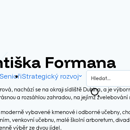
ntiška Formana
Vyhledávání
Senioři
Strategický rozvoj
rová, nachází se na okraji sídliště Dubina, a je výb
Hledat
rásnou a rozsáhlou zahradou, na jejímž zvelebování 
zí moderně vybavené kmenové i odborné učebny, ch
m, venkovní učebnu, malé školní arboretum, divadé
denně výběr ze dvou jídel.