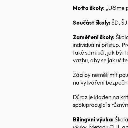
Motto školy:
„Učíme p
Součást školy:
ŠD, ŠJ
Zaměření školy:
Škola
individuální přístup. P
také sami učí, jak být 
vazbu, aby se jak učit
Žáci by neměli mít pou
na vytváření bezpečné
Důraz je kladen na kri
spolupracující s různým
Bilingvní výuka:
Škola
výuky. Metodu CLIL ap