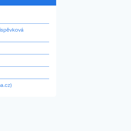
říspěvková
a.cz)