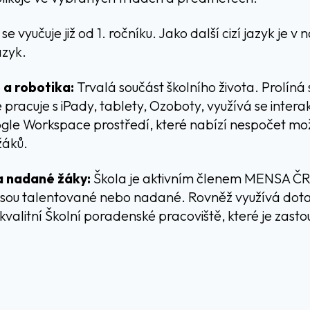
se vyučuje již od 1. ročníku. Jako další cizí jazyk je v
azyk.
 a robotika:
Trvalá součást školního života. Prolíná
pracuje s iPady, tablety, Ozoboty, využívá se interak
gle Workspace prostředí, které nabízí nespočet mo
žáků.
a nadané žáky:
Škola je aktivním členem MENSA ČR
jsou talentované nebo nadané. Rovněž využívá dota
i kvalitní Školní poradenské pracoviště, které je zas
.