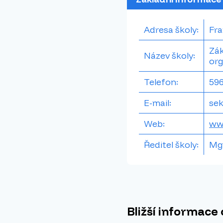
Adresa školy:
Fra
Zák
Název školy:
org
Telefon:
596
E-mail:
se
Web:
ww
Ředitel školy:
Mgr
Bližší informace 