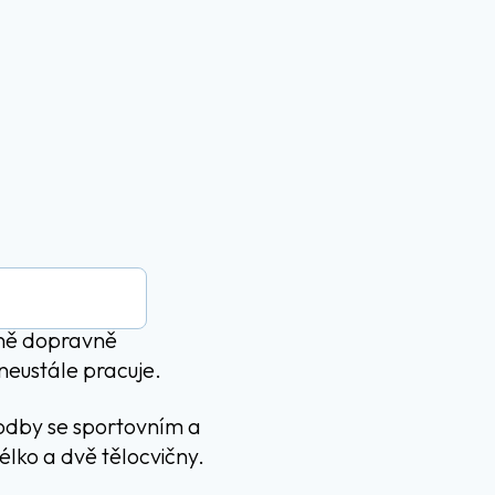
orně dopravně
neustále pracuje.
odby se sportovním a
lko a dvě tělocvičny.