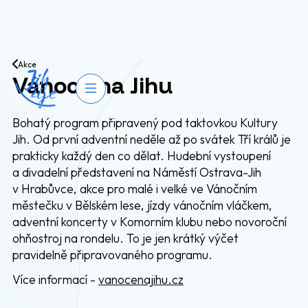
Přejít na obsah
Akce
Vánoce na Jihu
Otevřít navigaci
Bohatý program připravený pod taktovkou Kultury
Jih. Od první adventní neděle až po svátek Tří králů je
prakticky každý den co dělat. Hudební vystoupení
a divadelní představení na Náměstí Ostrava-Jih
v Hrabůvce, akce pro malé i velké ve Vánočním
městečku v Bělském lese, jízdy vánočním vláčkem,
adventní koncerty v Komorním klubu nebo novoroční
ohňostroj na rondelu. To je jen krátký výčet
pravidelně připravovaného programu.
Více informací -
vanocenajihu.cz