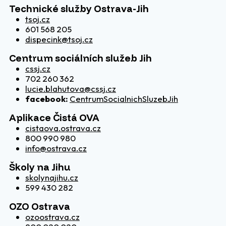
Technické služby Ostrava-Jih
tsoj.cz
601 568 205
dispecink@tsoj.cz
Centrum sociálních služeb Jih
cssj.cz
702 260 362
lucie.blahutova@cssj.cz
facebook:
CentrumSocialnichSluzebJih
Aplikace Čistá OVA
cistaova.ostrava.cz
800 990 980
info@ostrava.cz
Školy na Jihu
skolynajihu.cz
599 430 282
OZO Ostrava
ozoostrava.cz