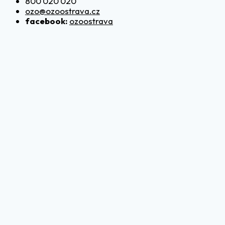
800 020 020
ozo@ozoostrava.cz
facebook:
ozoostrava