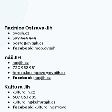
Radnice Ostrava-Jih
ovajih.cz
599 444 444
posta@ovajih.cz
facebook:
mob.ovajih
náš JIH
nasjih.cz
720 952 981
tereza.kasingova@ovajih.cz
facebook:
nasjih.cz
Kultura Jih
kulturajih.cz
607 063 685
kulturajih@kulturajih.cz
facebook:
kulturajihostrava