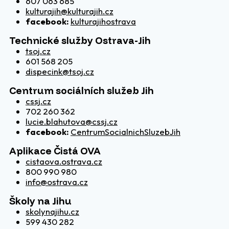
607 063 685
kulturajih@kulturajih.cz
facebook:
kulturajihostrava
Technické služby Ostrava-Jih
tsoj.cz
601 568 205
dispecink@tsoj.cz
Centrum sociálních služeb Jih
cssj.cz
702 260 362
lucie.blahutova@cssj.cz
facebook:
CentrumSocialnichSluzebJih
Aplikace Čistá OVA
cistaova.ostrava.cz
800 990 980
info@ostrava.cz
Školy na Jihu
skolynajihu.cz
599 430 282