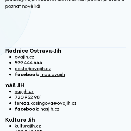
poznat nové lidi.
Radnice Ostrava-Jih
ovajih.cz
599 444 444
posta@ovajih.cz
facebook:
mob.ovajih
náš JIH
nasjih.cz
720 952 981
tereza.kasingova@ovajih.cz
facebook:
nasjih.cz
Kultura Jih
kulturajih.cz