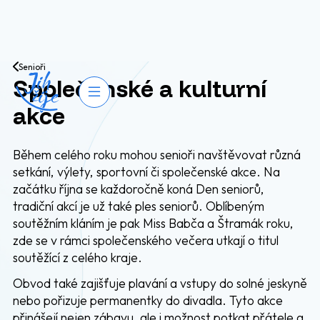
Přejít na obsah
Senioři
Společenské a kulturní
Otevřít navigaci
akce
Během celého roku mohou senioři navštěvovat různá
setkání, výlety, sportovní či společenské akce. Na
začátku října se každoročně koná Den seniorů,
tradiční akcí je už také ples seniorů. Oblíbeným
soutěžním kláním je pak Miss Babča a Štramák roku,
zde se v rámci společenského večera utkají o titul
soutěžící z celého kraje.
Obvod také zajišťuje plavání a vstupy do solné jeskyně
nebo pořizuje permanentky do divadla. Tyto akce
přinášejí nejen zábavu, ale i možnost potkat přátele a