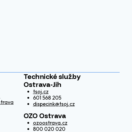
Technické služby
Ostrava-Jih
tsoj.cz
z
601 568 205
strava
dispecink@tsoj.cz
OZO Ostrava
ozoostrava.cz
800 020 020