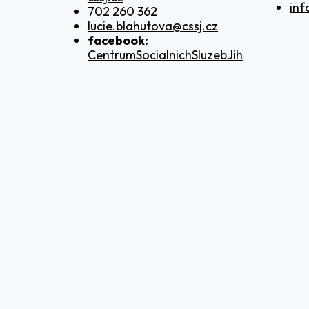
inf
702 260 362
lucie.blahutova@cssj.cz
facebook:
CentrumSocialnichSluzebJih