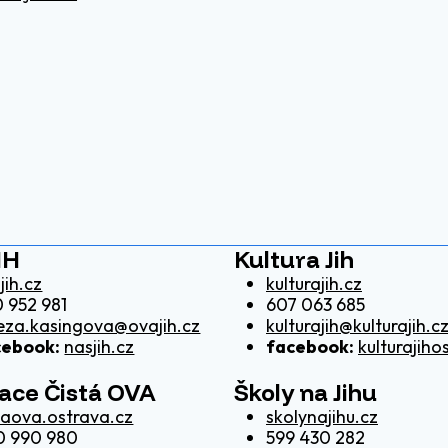
IH
Kultura Jih
jih.cz
kulturajih.cz
 952 981
607 063 685
eza.kasingova@ovajih.cz
kulturajih@kulturajih.c
cebook:
nasjih.cz
facebook:
kulturajiho
kace Čistá OVA
Školy na Jihu
taova.ostrava.cz
skolynajihu.cz
0 990 980
599 430 282