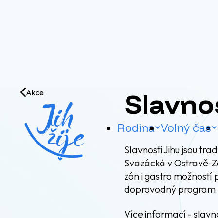
Přejít na obsah
Slavnos
Akce
Rodina
Volný čas
Slavnosti Jihu jsou tr
Svazácká v Ostravě-Zá
zón i gastro možností 
doprovodný program a 
Více informací -
slavno