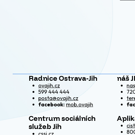
Radnice Ostrava-Jih
náš J
ovajih.cz
nas
599 444 444
720
posta@ovajih.cz
ter
facebook:
mob.ovajih
fa
Centrum sociálních
Apli
služeb Jih
cis
80
cssj.cz