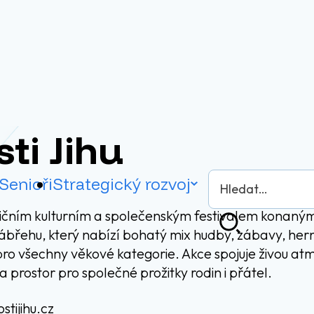
ti Jihu
Vyhledávání
Senioři
Strategický rozvoj
adičním kulturním a společenským festivalem konaným
Hledat
břehu, který nabízí bohatý mix hudby, zábavy, herní
pro všechny věkové kategorie. Akce spojuje živou atm
prostor pro společné prožitky rodin i přátel.
stijihu.cz