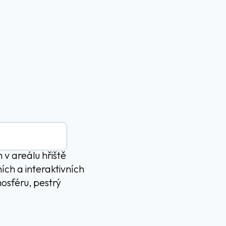
 v areálu hřiště
ch a interaktivních
osféru, pestrý