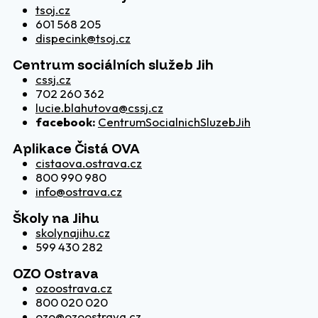
tsoj.cz
601 568 205
dispecink@tsoj.cz
Centrum sociálních služeb Jih
cssj.cz
702 260 362
lucie.blahutova@cssj.cz
facebook:
CentrumSocialnichSluzebJih
Aplikace Čistá OVA
cistaova.ostrava.cz
800 990 980
info@ostrava.cz
Školy na Jihu
skolynajihu.cz
599 430 282
OZO Ostrava
ozoostrava.cz
800 020 020
ozo@ozoostrava.cz