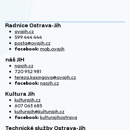
Radnice Ostrava-Jih
ovajih.cz
599 444 444
posta@ovajih.cz
facebook:
mob.ovajih
náš JIH
nasjih.cz
720 952 981
tereza.kasingova@ovajih.cz
facebook:
nasjih.cz
Kultura Jih
kulturajih.cz
607 063 685
kulturajih@kulturajih.cz
facebook:
kulturajihostrava
Technické služby Ostrava-Jih