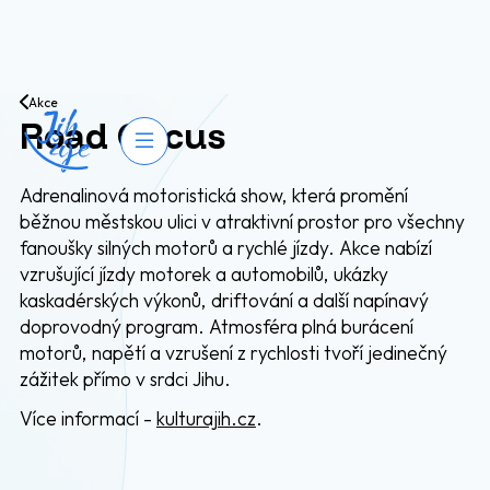
Přejít na obsah
Akce
Road Circus
Otevřít navigaci
Adrenalinová motoristická show, která promění
běžnou městskou ulici v atraktivní prostor pro všechny
fanoušky silných motorů a rychlé jízdy. Akce nabízí
vzrušující jízdy motorek a automobilů, ukázky
kaskadérských výkonů, driftování a další napínavý
doprovodný program. Atmosféra plná burácení
motorů, napětí a vzrušení z rychlosti tvoří jedinečný
zážitek přímo v srdci Jihu.
Více informací -
kulturajih.cz
.