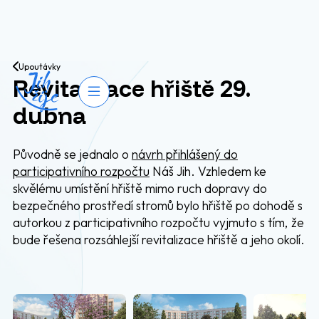
Přejít na obsah
Upoutávky
Revitalizace hřiště 29.
Otevřít navigaci
dubna
Původně se jednalo o
návrh přihlášený do
participativního rozpočtu
Náš Jih. Vzhledem ke
skvělému umístění hřiště mimo ruch dopravy do
bezpečného prostředí stromů bylo hřiště po dohodě s
autorkou z participativního rozpočtu vyjmuto s tím, že
bude řešena rozsáhlejší revitalizace hřiště a jeho okolí.