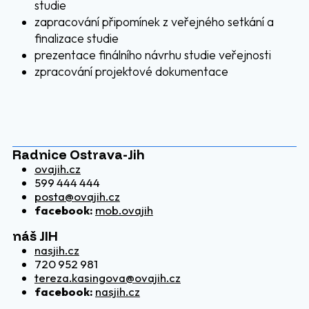
studie
zapracování připomínek z veřejného setkání a
finalizace studie
prezentace finálního návrhu studie veřejnosti
zpracování projektové dokumentace
Radnice Ostrava-Jih
ovajih.cz
599 444 444
posta@ovajih.cz
facebook:
mob.ovajih
náš JIH
nasjih.cz
720 952 981
tereza.kasingova@ovajih.cz
facebook:
nasjih.cz