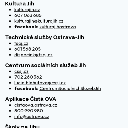
Kultura Jih
kulturajih.cz
607 063 685
kulturajih@kulturajih.cz
facebook:
kulturajihostrava
Technické služby Ostrava-Jih
tsoj.cz
601 568 205
dispecink@tsoj.cz
Centrum sociálních služeb Jih
cssj.cz
702 260 362
lucie.blahutova@cssj.cz
facebook:
CentrumSocialnichSluzebJih
Aplikace Čistá OVA
cistaova.ostrava.cz
800 990 980
info@ostrava.cz
Školy na Jihu