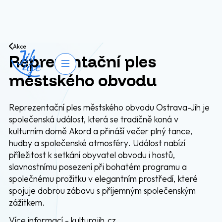
Přejít na obsah
Akce
Reprezentační ples
Otevřít navigaci
městského obvodu
Reprezentační ples městského obvodu Ostrava-Jih je
společenská událost, která se tradičně koná v
kulturním domě Akord a přináší večer plný tance,
hudby a společenské atmosféry. Událost nabízí
příležitost k setkání obyvatel obvodu i hostů,
slavnostnímu posezení při bohatém programu a
společnému prožitku v elegantním prostředí, které
spojuje dobrou zábavu s příjemným společenským
zážitkem.
Více informací -
kulturajih.cz
.