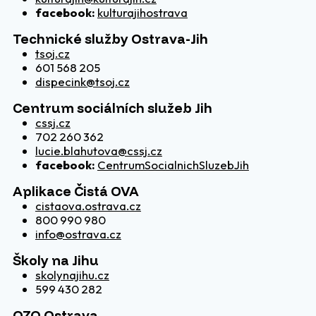
facebook:
kulturajihostrava
Technické služby Ostrava-Jih
tsoj.cz
601 568 205
dispecink@tsoj.cz
Centrum sociálních služeb Jih
cssj.cz
702 260 362
lucie.blahutova@cssj.cz
facebook:
CentrumSocialnichSluzebJih
Aplikace Čistá OVA
cistaova.ostrava.cz
800 990 980
info@ostrava.cz
Školy na Jihu
skolynajihu.cz
599 430 282
OZO Ostrava