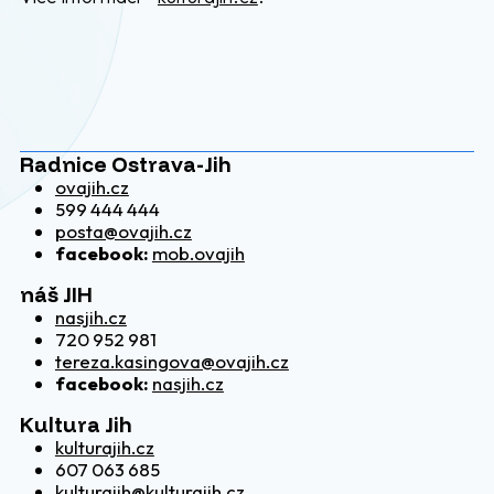
Radnice Ostrava-Jih
ovajih.cz
599 444 444
posta@ovajih.cz
facebook:
mob.ovajih
náš JIH
nasjih.cz
720 952 981
tereza.kasingova@ovajih.cz
facebook:
nasjih.cz
Kultura Jih
kulturajih.cz
607 063 685
kulturajih@kulturajih.cz