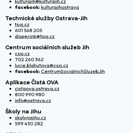
kulturajih@kulturajih.cz
facebook:
kulturajihostrava
Technické služby Ostrava-Jih
tsoj.cz
601 568 205
dispecink@tsoj.cz
Centrum sociálních služeb Jih
cssj.cz
702 260 362
lucie.blahutova@cssj.cz
facebook:
CentrumSocialnichSluzebJih
Aplikace Čistá OVA
cistaova.ostrava.cz
800 990 980
info@ostrava.cz
Školy na Jihu
skolynajihu.cz
599 430 282