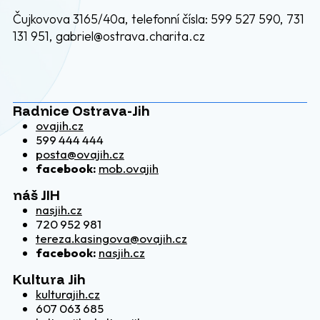
Čujkovova 3165/40a, telefonní čísla: 599 527 590, 731
131 951, gabriel@ostrava.charita.cz
Radnice Ostrava-Jih
ovajih.cz
599 444 444
posta@ovajih.cz
facebook:
mob.ovajih
náš JIH
nasjih.cz
720 952 981
tereza.kasingova@ovajih.cz
facebook:
nasjih.cz
Kultura Jih
kulturajih.cz
607 063 685