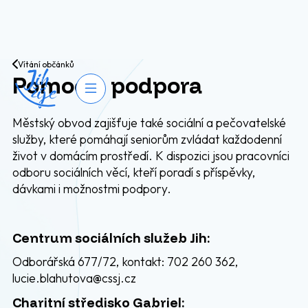
Přejít na obsah
Vítání občánků
Pomoc a podpora
Otevřít navigaci
Městský obvod zajišťuje také sociální a pečovatelské
služby, které pomáhají seniorům zvládat každodenní
život v domácím prostředí. K dispozici jsou pracovníci
odboru sociálních věcí, kteří poradí s příspěvky,
dávkami i možnostmi podpory.
Centrum sociálních služeb Jih:
Odborářská 677/72, kontakt: 702 260 362,
lucie.blahutova@cssj.cz
Charitní středisko Gabriel: