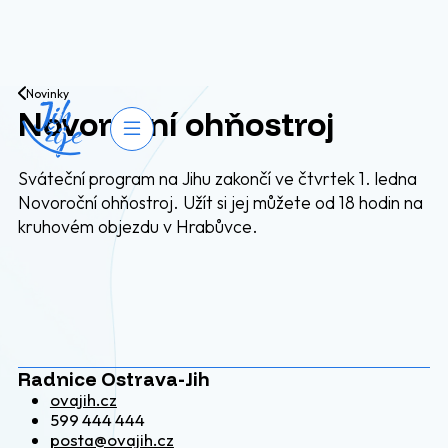
Přejít na obsah
Novinky
Novoroční ohňostroj
Otevřít navigaci
Sváteční program na Jihu zakončí ve čtvrtek 1. ledna
Novoroční ohňostroj. Užít si jej můžete od 18 hodin na
kruhovém objezdu v Hrabůvce.
Radnice Ostrava-Jih
ovajih.cz
599 444 444
posta@ovajih.cz