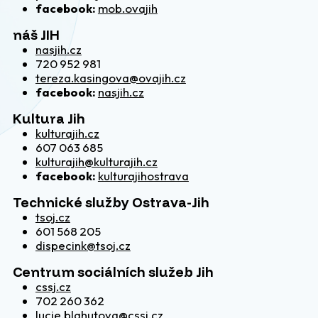
facebook:
mob.ovajih
náš JIH
nasjih.cz
720 952 981
tereza.kasingova@ovajih.cz
facebook:
nasjih.cz
Kultura Jih
kulturajih.cz
607 063 685
kulturajih@kulturajih.cz
facebook:
kulturajihostrava
Technické služby Ostrava-Jih
tsoj.cz
601 568 205
dispecink@tsoj.cz
Centrum sociálních služeb Jih
cssj.cz
702 260 362
lucie.blahutova@cssj.cz