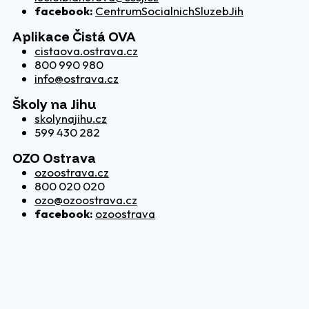
facebook:
CentrumSocialnichSluzebJih
Aplikace Čistá OVA
cistaova.ostrava.cz
800 990 980
info@ostrava.cz
Školy na Jihu
skolynajihu.cz
599 430 282
OZO Ostrava
ozoostrava.cz
800 020 020
ozo@ozoostrava.cz
facebook:
ozoostrava