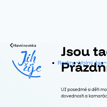
Přejít na obsah
Jsou ta
Hlavní novinka
Prázdn
Rodina
Volný čas
Už posedmé si děti moh
dovednosti a kamarád