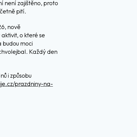
í není zajištěno, proto
četně pití.
26, nově
tivit, o které se
ta budou moci
achvolejbal. Každý den
nů i způsobu
ije.cz/prazdniny-na-