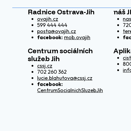
Radnice Ostrava-Jih
náš J
ovajih.cz
nas
599 444 444
720
posta@ovajih.cz
ter
facebook:
mob.ovajih
fa
Centrum sociálních
Apli
služeb Jih
cis
80
cssj.cz
inf
702 260 362
lucie.blahutova@cssj.cz
facebook:
CentrumSocialnichSluzebJih