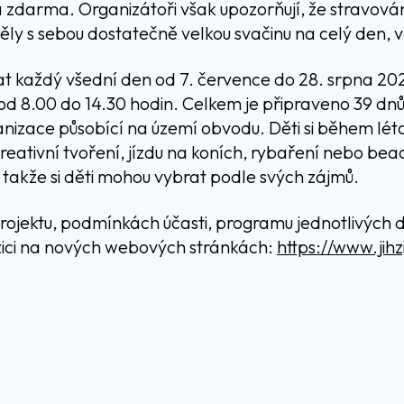
a zdarma. Organizátoři však upozorňují, že stravován
ěly s sebou dostatečně velkou svačinu na celý den, v
t každý všední den od 7. července do 28. srpna 20
 8.00 do 14.30 hodin. Celkem je připraveno 39 dnů ak
ganizace působící na území obvodu. Děti si během lé
kreativní tvoření, jízdu na koních, rybaření nebo be
 takže si děti mohou vybrat podle svých zájmů.
rojektu, podmínkách účasti, programu jednotlivých d
pozici na nových webových stránkách:
https://www.jihz