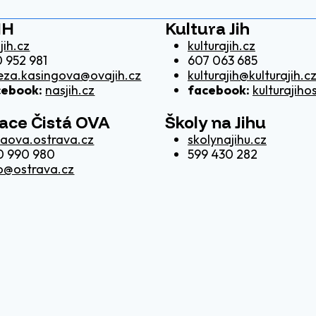
IH
Kultura Jih
jih.cz
kulturajih.cz
 952 981
607 063 685
eza.kasingova@ovajih.cz
kulturajih@kulturajih.c
cebook:
nasjih.cz
facebook:
kulturajiho
kace Čistá OVA
Školy na Jihu
taova.ostrava.cz
skolynajihu.cz
0 990 980
599 430 282
o@ostrava.cz