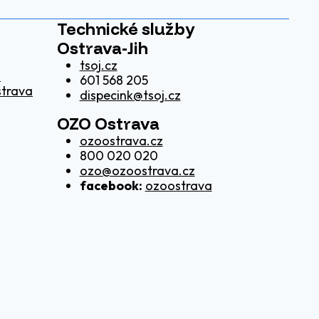
Technické služby
Ostrava-Jih
tsoj.cz
z
601 568 205
strava
dispecink@tsoj.cz
OZO Ostrava
ozoostrava.cz
800 020 020
ozo@ozoostrava.cz
facebook:
ozoostrava