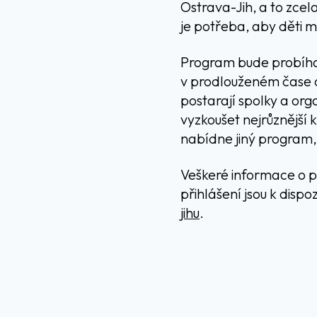
Ostrava-Jih, a to zcel
je potřeba, aby děti m
Program bude probíha
v prodlouženém čase od
postarají spolky a or
vyzkoušet nejrůznější 
nabídne jiný program,
Veškeré informace o p
přihlášení jsou k dis
jihu
.