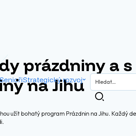
dy prázdniny a s
Vyhledávání
iny na Jihu
Senioři
Strategický rozvoj
Hledat
ou užít bohatý program Prázdnin na Jihu. Každý den 
i.