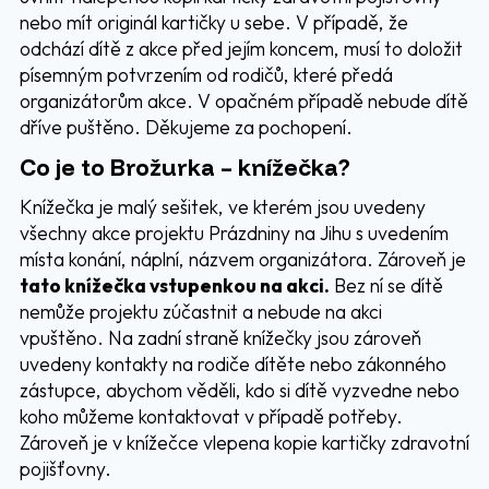
nebo mít originál kartičky u sebe. V případě, že
odchází dítě z akce před jejím koncem, musí to doložit
písemným potvrzením od rodičů, které předá
organizátorům akce. V opačném případě nebude dítě
dříve puštěno. Děkujeme za pochopení.
Co je to Brožurka – knížečka?
Knížečka je malý sešitek, ve kterém jsou uvedeny
všechny akce projektu Prázdniny na Jihu s uvedením
místa konání, náplní, názvem organizátora. Zároveň je
tato knížečka vstupenkou na akci.
Bez ní se dítě
nemůže projektu zúčastnit a nebude na akci
vpuštěno. Na zadní straně knížečky jsou zároveň
uvedeny kontakty na rodiče dítěte nebo zákonného
zástupce, abychom věděli, kdo si dítě vyzvedne nebo
koho můžeme kontaktovat v případě potřeby.
Zároveň je v knížečce vlepena kopie kartičky zdravotní
pojišťovny.