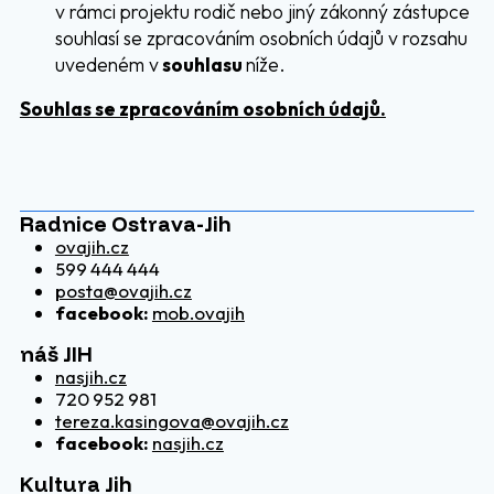
v rámci projektu rodič nebo jiný zákonný zástupce
souhlasí se zpracováním osobních údajů v rozsahu
uvedeném v
souhlasu
níže.
Souhlas se zpracováním osobních údajů.
Radnice Ostrava-Jih
ovajih.cz
599 444 444
posta@ovajih.cz
facebook:
mob.ovajih
náš JIH
nasjih.cz
720 952 981
tereza.kasingova@ovajih.cz
facebook:
nasjih.cz
Kultura Jih