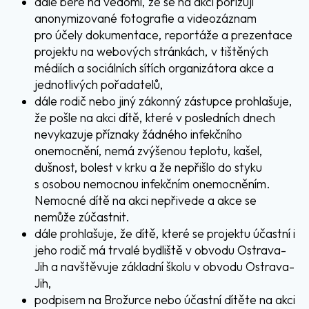
dále bere na vědomí, že se na akci pořizují
anonymizované fotografie a videozáznam
pro účely dokumentace, reportáže a prezentace
projektu na webových stránkách, v tištěných
médiích a sociálních sítích organizátora akce a
jednotlivých pořadatelů,
dále rodič nebo jiný zákonný zástupce prohlašuje,
že pošle na akci dítě, které v posledních dnech
nevykazuje příznaky žádného infekčního
onemocnění, nemá zvýšenou teplotu, kašel,
dušnost, bolest v krku a že nepřišlo do styku
s osobou nemocnou infekčním onemocněním.
Nemocné dítě na akci nepřivede a akce se
nemůže zúčastnit.
dále prohlašuje, že dítě, které se projektu účastní i
jeho rodič má trvalé bydliště v obvodu Ostrava-
Jih a navštěvuje základní školu v obvodu Ostrava-
Jih,
podpisem na Brožurce nebo účastní dítěte na akci