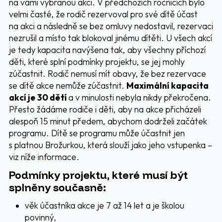
na vámi vybranou akci. V předchozích ročnících bylo
velmi časté, že rodič rezervoval pro své dítě účast
na akci a následně se bez omluvy nedostavil, rezervaci
nezrušil a místo tak blokoval jinému dítěti. U všech akcí
je tedy kapacita navýšena tak, aby všechny příchozí
děti, které splní podmínky projektu, se jej mohly
zúčastnit. Rodič nemusí mít obavy, že bez rezervace
se dítě akce nemůže zúčastnit.
Maximální kapacita
akcí je 30 dětí
a v minulosti nebyla nikdy překročena.
Přesto žádáme rodiče i děti, aby na akce přicházeli
alespoň 15 minut předem, abychom dodrželi začátek
programu. Dítě se programu může účastnit jen
s platnou Brožurkou, která slouží jako jeho vstupenka –
viz níže informace.
Podmínky projektu, které musí být
splněny současně:
věk účastníka akce je 7 až 14 let a je školou
povinný,