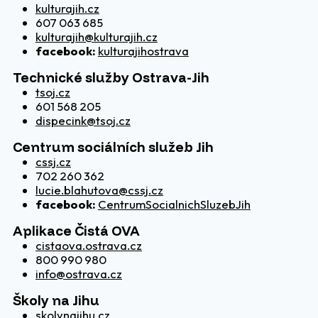
kulturajih.cz
607 063 685
kulturajih@kulturajih.cz
facebook:
kulturajihostrava
Technické služby Ostrava-Jih
tsoj.cz
601 568 205
dispecink@tsoj.cz
Centrum sociálních služeb Jih
cssj.cz
702 260 362
lucie.blahutova@cssj.cz
facebook:
CentrumSocialnichSluzebJih
Aplikace Čistá OVA
cistaova.ostrava.cz
800 990 980
info@ostrava.cz
Školy na Jihu
skolynajihu.cz