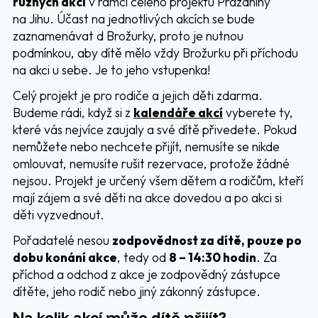
různých akcí
v rámci celého projektu Prázdniny
na Jihu. Účast na jednotlivých akcích se bude
zaznamenávat d Brožurky, proto je nutnou
podmínkou, aby dítě mělo vždy Brožurku při příchodu
na akci u sebe. Je to jeho vstupenka!
Celý projekt je pro rodiče a jejich děti zdarma.
Budeme rádi, když si z
kalendáře akcí
vyberete ty,
které vás nejvíce zaujaly a své dítě přivedete. Pokud
nemůžete nebo nechcete přijít, nemusíte se nikde
omlouvat, nemusíte rušit rezervace, protože žádné
nejsou. Projekt je určený všem dětem a rodičům, kteří
mají zájem a své děti na akce dovedou a po akci si
děti vyzvednout.
Pořadatelé nesou
zodpovědnost za dítě, pouze po
dobu konání akce
, tedy od
8 – 14:30 hodin
. Za
příchod a odchod z akce je zodpovědný zástupce
dítěte, jeho rodič nebo jiný zákonný zástupce.
Na kolik akcí může dítě přijít?