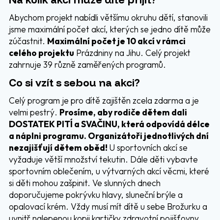
Abychom projekt nabídli většímu okruhu dětí, stanovili
jsme maximální počet akcí, kterých se jedno dítě může
zúčastnit.
Maximální počet je 10 akcí v rámci
celého projektu
Prázdniny na Jihu. Celý projekt
zahrnuje 39 různě zaměřených programů.
Co si vzít s sebou na akci?
Celý program je pro dítě zajištěn zcela zdarma a je
velmi pestrý.
Prosíme, aby rodiče dětem dali
DOSTATEK PITÍ a SVAČINU, která odpovídá délce
a náplni programu. Organizátoři jednotlivých dní
nezajišťují dětem oběd!
U sportovních akcí se
vyžaduje větší množství tekutin. Dále děti vybavte
sportovním oblečením, u výtvarných akcí věcmi, které
si děti mohou zašpinit. Ve slunných dnech
doporučujeme pokrývku hlavy, sluneční brýle a
opalovací krém. Vždy musí mít dítě u sebe Brožurku a
uvnitř nalepenou kopii kartičky zdravotní pojišťovny