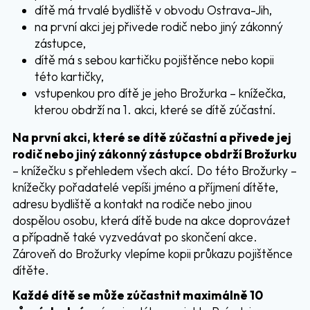
dítě má trvalé bydliště v obvodu Ostrava-Jih,
na první akci jej přivede rodič nebo jiný zákonný
zástupce,
dítě má s sebou kartičku pojištěnce nebo kopii
této kartičky,
vstupenkou pro dítě je jeho Brožurka – knížečka,
kterou obdrží na 1. akci, které se dítě zúčastní.
Na první akci, které se dítě zúčastní a přivede jej
rodič nebo jiný zákonný zástupce obdrží Brožurku
– knížečku s přehledem všech akcí. Do této Brožurky –
knížečky pořadatelé vepíši jméno a příjmení dítěte,
adresu bydliště a kontakt na rodiče nebo jinou
dospělou osobu, která dítě bude na akce doprovázet
a případně také vyzvedávat po skončení akce.
Zároveň do Brožurky vlepíme kopii průkazu pojištěnce
dítěte.
Každé dítě se může zúčastnit maximálně 10