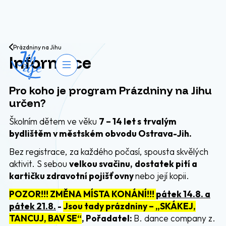
Přejít na obsah
Prázdniny na Jihu
Informace
Otevřít navigaci
Pro koho je program Prázdniny na Jihu
určen?
Školním dětem ve věku
7 – 14 let
s
trvalým
bydlištěm v městském obvodu Ostrava-Jih.
Bez registrace, za každého počasí, spousta skvělých
aktivit. S sebou
velkou svačinu,
dostatek pití a
kartičku zdravotní pojišťovny
nebo její kopii.
POZOR!!! ZMĚNA MÍSTA KONÁNÍ!!!
pátek 14.8. a
pátek 21.8.
-
Jsou tady prázdniny – „SKÁKEJ,
TANCUJ, BAV SE“
, Pořadatel:
B. dance company z.