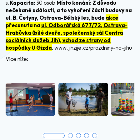
s.
Kapacita:
30 osob
Místo konání:
Z důvodu
nečekané události, a to vyhoření části budovy na
ul. B. Četyny, Ostrava-Bělský les, bude
akce
přesunuta na
ul. Odborářská 677/72, Ostrava-
Hrabůvka
(bílé dveře, společenský sál Centra
sociálních služeb Jih), vchod ze strany od
hospůdky U Gizda
.
www.jihzije.cz/prazdniny-na-jihu
Více níže: